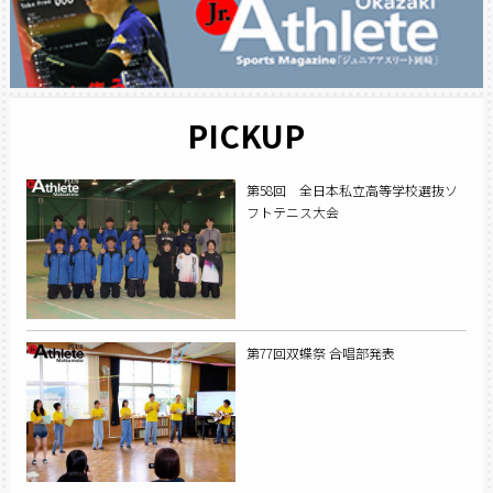
PICKUP
第58回 全日本私立高等学校選抜ソ
フトテニス大会
第77回双蝶祭 合唱部発表