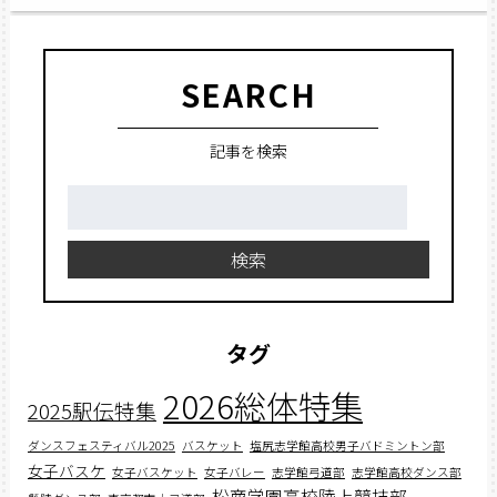
SEARCH
記事を検索
検
索:
検索
タグ
2026総体特集
2025駅伝特集
ダンスフェスティバル2025
バスケット
塩尻志学館高校男子バドミントン部
女子バスケ
女子バスケット
女子バレー
志学館弓道部
志学館高校ダンス部
松商学園高校陸上競技部