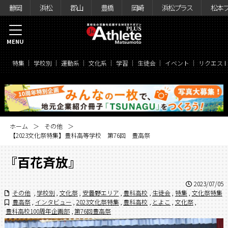
静岡
浜松
郡山
豊橋
岡崎
浜松プラス
松本
MENU
特集
学校別
運動系
文化系
学習
生徒会
イベント
リクエス
ホーム
その他
【2023文化祭特集】豊科高等学校 第76回 豊高祭
『百花斉放』
2023/07/05
その他
,
学校別
,
文化祭
,
安曇野エリア
,
豊科高校
,
生徒会
,
特集
,
文化祭特集
豊高祭
,
インタビュー
,
2023文化祭特集
,
豊科高校
,
とよこ
,
文化祭
,
豊科高校100周年企画部
,
第76回豊高祭