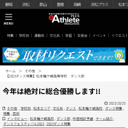
静岡
浜松
郡山
豊橋
岡崎
浜松プラス
松本
MENU
特集
学校別
運動系
文化系
学習
生徒会
イベント
リクエス
ホーム
その他
【2023ダンス特集】松本蟻ケ崎高等学校 ダンス部
今年は絶対に総合優勝します!!
2023/10/25
その他
,
学校別
,
松本エリア
,
文化系
,
ダンス
,
松本蟻ケ崎高校
,
ダンス特集
,
特集
,
芸術
インタビュー
,
松本蟻ケ崎高校
,
ダンス部
,
中信地区予選
,
チーム紹介
,
ダンスフェスティバル2023
,
2023ダンス特集