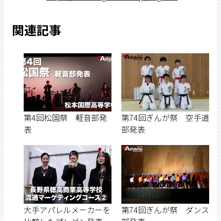
関連記事
第4回松国祭 軽音部発
第74回ぎんが祭 空手道
表
部発表
大手アパレルメーカーを
第74回ぎんが祭 ダンス