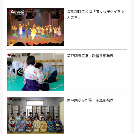
演劇部自主公演『魔女っ子ケイちゃ
んの箒』
第77回縣陵祭 歌留多部発表
第74回ぎんが祭 茶道部発表