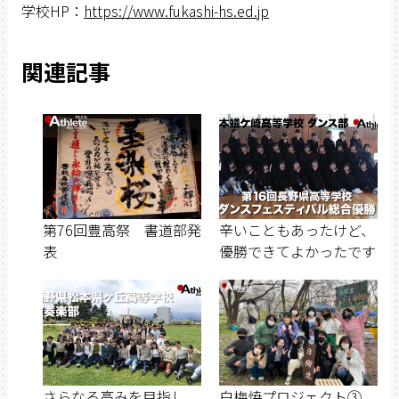
学校HP：
https://www.fukashi-hs.ed.jp
関連記事
第76回豊高祭 書道部発
辛いこともあったけど、
表
優勝できてよかったです
さらなる高みを目指し
白梅焼プロジェクト③