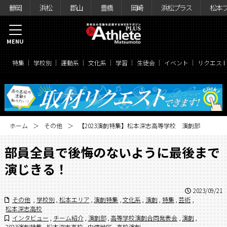
静岡
浜松
郡山
豊橋
岡崎
浜松プラス
松本
MENU
特集
学校別
運動系
文化系
学習
生徒会
イベント
リクエス
ホーム
その他
【2023演劇特集】松本深志高等学校 演劇部
部員全員で後悔のないように最後まで
演じきる！
2023/09/21
その他
,
学校別
,
松本エリア
,
演劇特集
,
文化系
,
演劇
,
特集
,
芸術
,
松本深志高校
インタビュー
,
チーム紹介
,
演劇部
,
高等学校演劇合同発表会
,
演劇
,
2023演劇特集
,
松本深志高校
,
中信地区
,
高校演劇