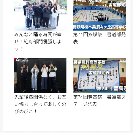
みんなと踊る時間が幸
第74回双蝶祭 書道部発
せ！絶対部門優勝しよ
表
う！
先輩後輩関係なく、お互
第74回豊高祭 書道部ス
い協力し合って楽しくの
テージ発表
びのびと！