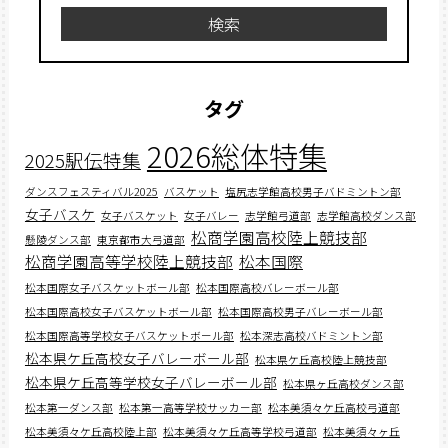
検索
タグ
2026総体特集
2025駅伝特集
ダンスフェスティバル2025
バスケット
塩尻志学館高校男子バドミントン部
女子バスケ
女子バスケット
女子バレー
志学館弓道部
志学館高校ダンス部
松商学園高校陸上競技部
懸陵ダンス部
東京都市大弓道部
松商学園高等学校陸上競技部
松本国際
松本国際女子バスケットボール部
松本国際高校バレーボール部
松本国際高校女子バスケットボール部
松本国際高校男子バレーボール部
松本国際高等学校女子バスケットボール部
松本深志高校バドミントン部
松本県ケ丘高校女子バレーボール部
松本県ケ丘高校陸上競技部
松本県ケ丘高等学校女子バレーボール部
松本県ヶ丘高校ダンス部
松本第一ダンス部
松本第一高等学校サッカー部
松本美須々ケ丘高校弓道部
松本美須々ケ丘高校陸上部
松本美須々ケ丘高等学校弓道部
松本美須々ヶ丘