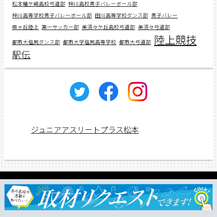
松本蟻ケ崎高校弓道部
梓川高校男子バレーボール部
梓川高等学校男子バレーボール部
田川高等学校ダンス部
男子バレー
県ヶ丘陸上
第一サッカー部
美須々ケ丘高校弓道部
美須々弓道部
陸上競技
都市大塩尻ダンス部
都市大学塩尻高等学校
都市大弓道部
駅伝
ジュニアアスリートプラス松本