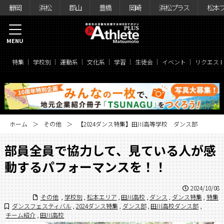
静岡
浜松
郡山
豊橋
岡崎
浜松プラス
松本
MENU
特集
学校別
運動系
文化系
学習
生徒会
イベント
リクエス
ホーム
その他
【2024ダンス特集】田川高等学校 ダンス部
部員全員で協力して、見ている人が感
動するパフォーマンスを！！
2024/10/08
その他
,
学校別
,
松本エリア
,
田川高校
,
ダンス
,
ダンス特集
,
特集
ダンスフェスティバル
,
2024ダンス特集
,
ダンス部
,
田川高校ダンス部
,
チーム紹介
,
田川高校