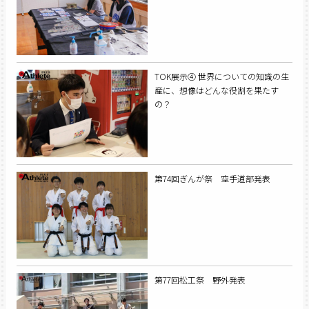
TOK展示④ 世界についての知識の生
産に、想像はどんな役割を果たす
の？
第74回ぎんが祭 空手道部発表
第77回松工祭 野外発表