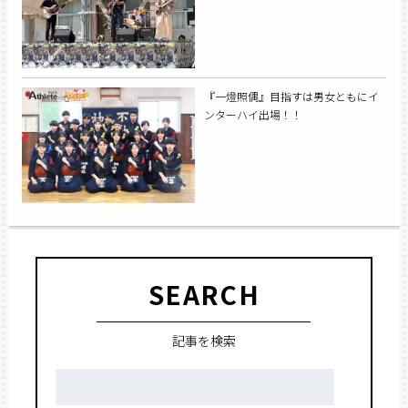
『一燈照偶』目指すは男女ともにイ
ンターハイ出場！！
SEARCH
記事を検索
検
索: