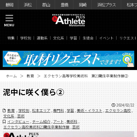
静岡
浜松
郡山
豊橋
岡崎
浜松プラス
松本
MENU
特集
学校別
運動系
文化系
学習
生徒会
イベント
リクエス
ホーム
教育
エクセラン高等学校美術科 第23期生卒業制作展②
泥中に咲く僕ら②
2024/02/22
教育
,
学校別
,
松本エリア
,
専門科
,
学習
,
美術・イラスト
,
エクセラン高校
,
文化系
,
芸術
インタビュー
,
チーム紹介
,
アート
,
美術科
,
エクセラン高校美術科23期生卒業制作展
,
芸術