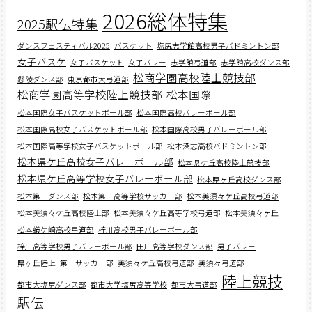
2026総体特集
2025駅伝特集
ダンスフェスティバル2025
バスケット
塩尻志学館高校男子バドミントン部
女子バスケ
女子バスケット
女子バレー
志学館弓道部
志学館高校ダンス部
松商学園高校陸上競技部
懸陵ダンス部
東京都市大弓道部
松商学園高等学校陸上競技部
松本国際
松本国際女子バスケットボール部
松本国際高校バレーボール部
松本国際高校女子バスケットボール部
松本国際高校男子バレーボール部
松本国際高等学校女子バスケットボール部
松本深志高校バドミントン部
松本県ケ丘高校女子バレーボール部
松本県ケ丘高校陸上競技部
松本県ケ丘高等学校女子バレーボール部
松本県ヶ丘高校ダンス部
松本第一ダンス部
松本第一高等学校サッカー部
松本美須々ケ丘高校弓道部
松本美須々ケ丘高校陸上部
松本美須々ケ丘高等学校弓道部
松本美須々ヶ丘
松本蟻ケ崎高校弓道部
梓川高校男子バレーボール部
梓川高等学校男子バレーボール部
田川高等学校ダンス部
男子バレー
県ヶ丘陸上
第一サッカー部
美須々ケ丘高校弓道部
美須々弓道部
陸上競技
都市大塩尻ダンス部
都市大学塩尻高等学校
都市大弓道部
駅伝