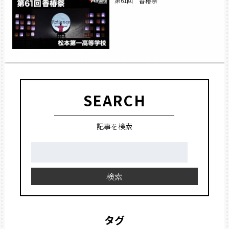
第61回 香椿祭
SEARCH
記事を検索
検
索:
検索
タグ