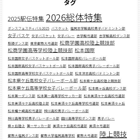
タグ
2026総体特集
2025駅伝特集
ダンスフェスティバル2025
バスケット
塩尻志学館高校男子バドミントン部
女子バスケ
女子バスケット
女子バレー
志学館弓道部
志学館高校ダンス部
松商学園高校陸上競技部
懸陵ダンス部
東京都市大弓道部
松商学園高等学校陸上競技部
松本国際
松本国際女子バスケットボール部
松本国際高校バレーボール部
松本国際高校女子バスケットボール部
松本国際高校男子バレーボール部
松本国際高等学校女子バスケットボール部
松本深志高校バドミントン部
松本県ケ丘高校女子バレーボール部
松本県ケ丘高校陸上競技部
松本県ケ丘高等学校女子バレーボール部
松本県ヶ丘高校ダンス部
松本第一ダンス部
松本第一高等学校サッカー部
松本美須々ケ丘高校弓道部
松本美須々ケ丘高校陸上部
松本美須々ケ丘高等学校弓道部
松本美須々ヶ丘
松本蟻ケ崎高校弓道部
梓川高校男子バレーボール部
梓川高等学校男子バレーボール部
田川高等学校ダンス部
男子バレー
県ヶ丘陸上
第一サッカー部
美須々ケ丘高校弓道部
美須々弓道部
陸上競技
都市大塩尻ダンス部
都市大学塩尻高等学校
都市大弓道部