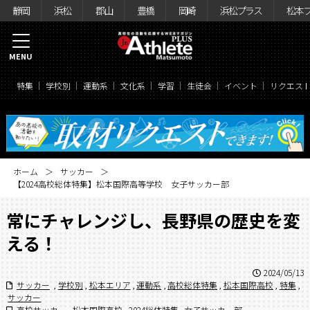
静岡
浜松
郡山
豊橋
岡崎
浜松プラス
松本
MENU
特集
学校別
運動系
文化系
学習
生徒会
イベント
リクエス
ホーム
サッカー
【2024高校総体特集】松本国際高等学校 女子サッカー部
常にチャレンジし、長野県の歴史を変
える！
2024/05/13
サッカー
,
学校別
,
松本エリア
,
運動系
,
高校総体特集
,
松本国際高校
,
特集
,
サッカー
高校サッカー
,
松本国際高校
,
2024総体特集
,
女子サッカー部
,