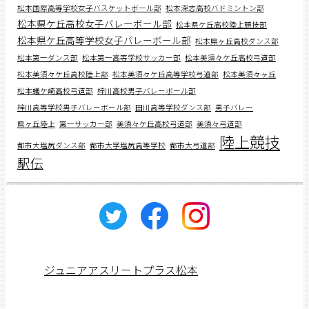
松本国際高等学校女子バスケットボール部
松本深志高校バドミントン部
松本県ケ丘高校女子バレーボール部
松本県ケ丘高校陸上競技部
松本県ケ丘高等学校女子バレーボール部
松本県ヶ丘高校ダンス部
松本第一ダンス部
松本第一高等学校サッカー部
松本美須々ケ丘高校弓道部
松本美須々ケ丘高校陸上部
松本美須々ケ丘高等学校弓道部
松本美須々ヶ丘
松本蟻ケ崎高校弓道部
梓川高校男子バレーボール部
梓川高等学校男子バレーボール部
田川高等学校ダンス部
男子バレー
県ヶ丘陸上
第一サッカー部
美須々ケ丘高校弓道部
美須々弓道部
陸上競技
都市大塩尻ダンス部
都市大学塩尻高等学校
都市大弓道部
駅伝
ジュニアアスリートプラス松本