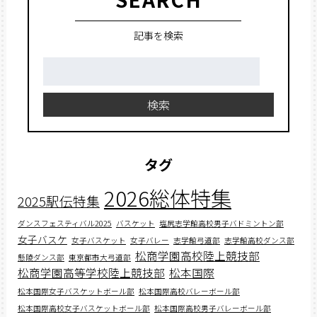
記事を検索
検
索:
検索
タグ
2026総体特集
2025駅伝特集
ダンスフェスティバル2025
バスケット
塩尻志学館高校男子バドミントン部
女子バスケ
女子バスケット
女子バレー
志学館弓道部
志学館高校ダンス部
松商学園高校陸上競技部
懸陵ダンス部
東京都市大弓道部
松商学園高等学校陸上競技部
松本国際
松本国際女子バスケットボール部
松本国際高校バレーボール部
松本国際高校女子バスケットボール部
松本国際高校男子バレーボール部