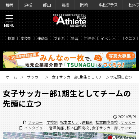
静岡
浜松
郡山
豊橋
岡崎
浜松プラス
松本
MENU
特集
学校別
運動系
文化系
学習
生徒会
イベント
リクエス
ホーム
サッカー
女子サッカー部1期生としてチームの先頭に立つ
女子サッカー部1期生としてチームの
先頭に立つ
2021/05/09
サッカー
,
学校別
,
松本エリア
,
運動系
,
松本国際高校
,
サッカー
インタビュー
,
宮澤美雛
,
松本国際高校
,
女子サッカー部
,
サッカー