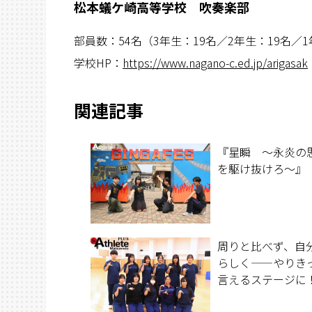
松本蟻ケ崎高等学校 吹奏楽部
部員数：54名（3年生：19名／2年生：19名／1
学校HP：
https://www.nagano-c.ed.jp/arigasak
関連記事
『星瞬 〜永炎の
を駆け抜けろ〜』
周りと比べず、自
らしく——やりき
言えるステージに