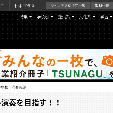
ラス
松本プラス
ジュニアス応援団一覧
取材依頼・
特集
学校別
運動系
文化系
学習
等学校 吹奏楽部
い演奏を目指す！！