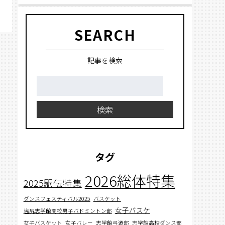
SEARCH
記事を検索
検
索:
検索
タグ
2026総体特集
2025駅伝特集
ダンスフェスティバル2025
バスケット
女子バスケ
塩尻志学館高校男子バドミントン部
女子バスケット
女子バレー
志学館弓道部
志学館高校ダンス部