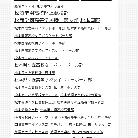
懸陵ダンス部
東京都市大弓道部
松商学園高校陸上競技部
松商学園高等学校陸上競技部
松本国際
松本国際女子バスケットボール部
松本国際高校バレーボール部
松本国際高校女子バスケットボール部
松本国際高校男子バレーボール部
松本国際高等学校女子バスケットボール部
松本深志高校バドミントン部
松本県ケ丘高校女子バレーボール部
松本県ケ丘高校陸上競技部
松本県ケ丘高等学校女子バレーボール部
松本県ヶ丘高校ダンス部
松本第一ダンス部
松本第一高等学校サッカー部
松本美須々ケ丘高校弓道部
松本美須々ケ丘高校陸上部
松本美須々ケ丘高等学校弓道部
松本美須々ヶ丘
松本蟻ケ崎高校弓道部
梓川高校男子バレーボール部
梓川高等学校男子バレーボール部
田川高等学校ダンス部
男子バレー
県ヶ丘陸上
第一サッカー部
美須々ケ丘高校弓道部
美須々弓道部
都市大塩尻ダンス部