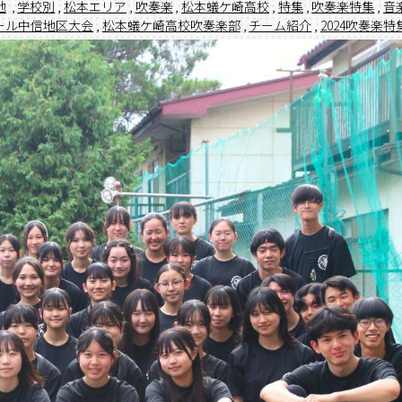
他
,
学校別
,
松本エリア
,
吹奏楽
,
松本蟻ケ崎高校
,
特集
,
吹奏楽特集
,
音
ール中信地区大会
,
松本蟻ケ崎高校吹奏楽部
,
チーム紹介
,
2024吹奏楽特