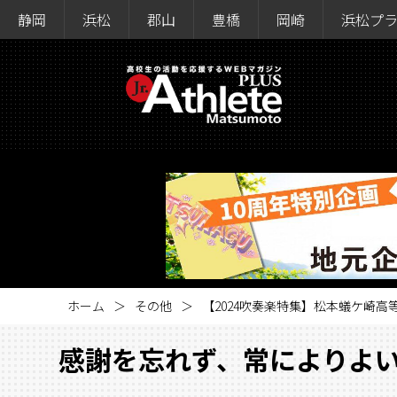
静岡
浜松
郡山
豊橋
岡崎
浜松プ
ホーム
その他
【2024吹奏楽特集】松本蟻ケ崎高
感謝を忘れず、常によりよ