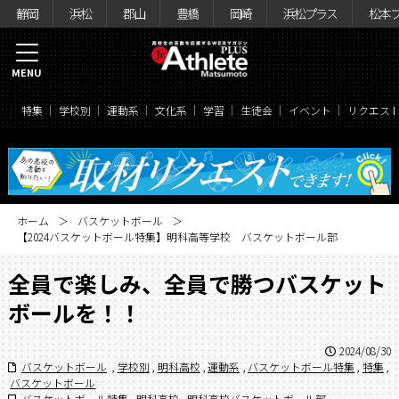
静岡
浜松
郡山
豊橋
岡崎
浜松プラス
松本
MENU
特集
学校別
運動系
文化系
学習
生徒会
イベント
リクエス
ホーム
バスケットボール
【2024バスケットボール特集】明科高等学校 バスケットボール部
全員で楽しみ、全員で勝つバスケット
ボールを！！
2024/08/30
バスケットボール
,
学校別
,
明科高校
,
運動系
,
バスケットボール特集
,
特集
,
バスケットボール
バスケットボール特集
,
明科高校
,
明科高校バスケットボール部
,