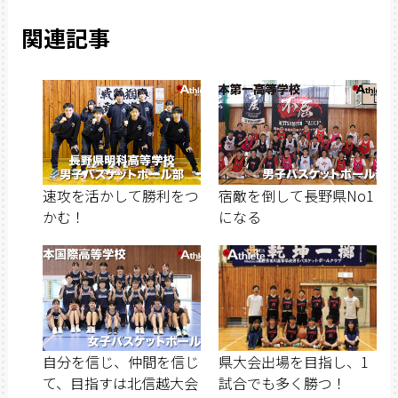
関連記事
速攻を活かして勝利をつ
宿敵を倒して長野県No1
かむ！
になる
自分を信じ、仲間を信じ
県大会出場を目指し、1
て、目指すは北信越大会
試合でも多く勝つ！