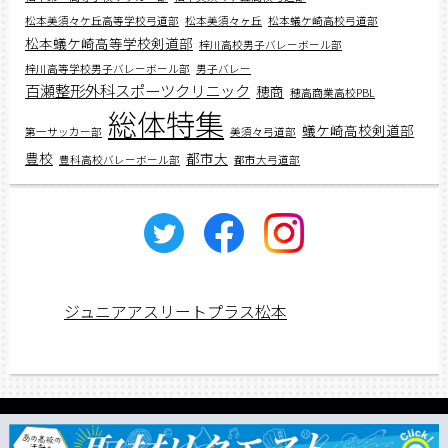
松本美須々ケ丘高等学校弓道部
松本美須々ヶ丘
松本蟻ケ崎高校弓道部
松本蟻ケ崎高等学校剣道部
梓川高校男子バレーボール部
梓川高等学校男子バレーボール部
男子バレー
百瀬整形外科スポーツクリニック
穂商
穂高商業高校PBL
総体特集
蟻ケ崎高校剣道部
第一サッカー部
美須々弓道部
豊校
都市大
豊科高校バレーボール部
都市大弓道部
ジュニアアスリートプラス松本