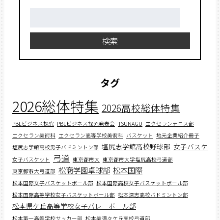
検
索:
検索
タグ
2026総体特集
2026高校総体特集
PBLビジネス探究
PBLビジネス探究発表会
TSUNAGU
エクセランテニス部
エクセラン美術科
エクセラン高等学校美術科
バスケット
地元企業紹介冊子
塩尻志学館高校野球部
女子バスケ
塩尻志学館高校男子バドミントン部
弓道
女子バスケット
東京都市大
東京都市大学塩尻高校弓道部
松商学園卓球部
松本国際
東京都市大弓道部
松本国際女子バスケットボール部
松本国際高校女子バスケットボール部
松本国際高等学校女子バスケットボール部
松本深志高校バドミントン部
松本県ケ丘高等学校女子バレーボール部
松本第一高等学校サッカー部
松本美須々ケ丘高校弓道部