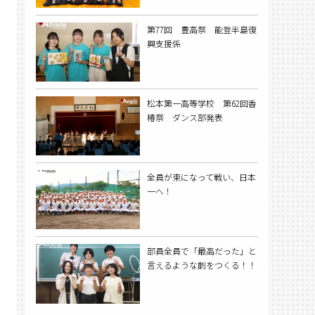
第77回 豊高祭 能登半島復
興支援係
松本第一高等学校 第62回香
椿祭 ダンス部発表
全員が束になって戦い、日本
一へ！
部員全員で「最高だった」と
言えるような劇をつくる！！