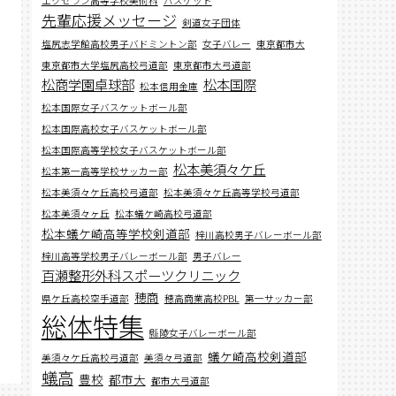
エクセラン高等学校美術科
バスケット
先輩応援メッセージ
剣道女子団体
塩尻志学館高校男子バドミントン部
女子バレー
東京都市大
東京都市大学塩尻高校弓道部
東京都市大弓道部
松商学園卓球部
松本国際
松本信用金庫
松本国際女子バスケットボール部
松本国際高校女子バスケットボール部
松本国際高等学校女子バスケットボール部
松本美須々ケ丘
松本第一高等学校サッカー部
松本美須々ケ丘高校弓道部
松本美須々ケ丘高等学校弓道部
松本美須々ヶ丘
松本蟻ケ崎高校弓道部
松本蟻ケ崎高等学校剣道部
梓川高校男子バレーボール部
梓川高等学校男子バレーボール部
男子バレー
百瀬整形外科スポーツクリニック
穂商
県ケ丘高校空手道部
穂高商業高校PBL
第一サッカー部
総体特集
縣陵女子バレーボール部
蟻ケ崎高校剣道部
美須々ケ丘高校弓道部
美須々弓道部
蟻高
豊校
都市大
都市大弓道部