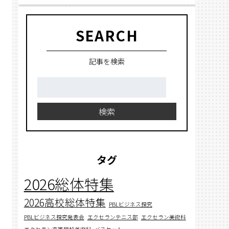
SEARCH
記事を検索
検
索:
検索
タグ
2026総体特集
2026高校総体特集
PBLビジネス探究
PBLビジネス探究発表会
エクセランテニス部
エクセラン美術科