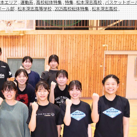
松本エリア
,
運動系
,
高校総体特集
,
特集
,
松本深志高校
,
バスケットボー
ボール部
,
松本深志高等学校
,
2025高校総体特集
,
松本深志高校
,