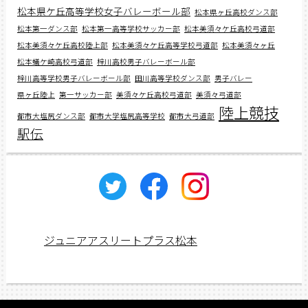
松本県ケ丘高等学校女子バレーボール部
松本県ヶ丘高校ダンス部
松本第一ダンス部
松本第一高等学校サッカー部
松本美須々ケ丘高校弓道部
松本美須々ケ丘高校陸上部
松本美須々ケ丘高等学校弓道部
松本美須々ヶ丘
松本蟻ケ崎高校弓道部
梓川高校男子バレーボール部
梓川高等学校男子バレーボール部
田川高等学校ダンス部
男子バレー
県ヶ丘陸上
第一サッカー部
美須々ケ丘高校弓道部
美須々弓道部
陸上競技
都市大塩尻ダンス部
都市大学塩尻高等学校
都市大弓道部
駅伝
ジュニアアスリートプラス松本