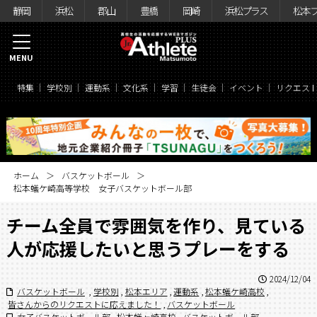
静岡
浜松
郡山
豊橋
岡崎
浜松プラス
松本
MENU
特集
学校別
運動系
文化系
学習
生徒会
イベント
リクエス
ホーム
バスケットボール
松本蟻ケ崎高等学校 女子バスケットボール部
チーム全員で雰囲気を作り、見ている
人が応援したいと思うプレーをする
2024/12/04
バスケットボール
,
学校別
,
松本エリア
,
運動系
,
松本蟻ケ崎高校
,
皆さんからのリクエストに応えました！
,
バスケットボール
女子バスケットボール部
,
松本蟻ヶ崎高校
,
バスケットボール部
,