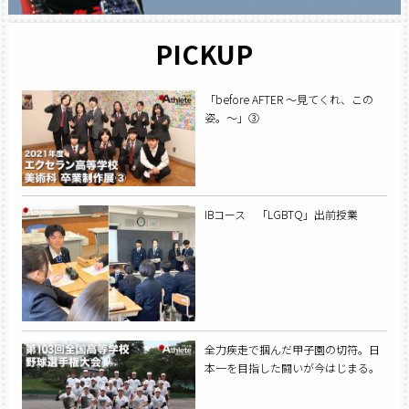
PICKUP
「before AFTER ～見てくれ、この
姿。～」③
IBコース 「LGBTQ」出前授業
全力疾走で掴んだ甲子園の切符。日
本一を目指した闘いが今はじまる。