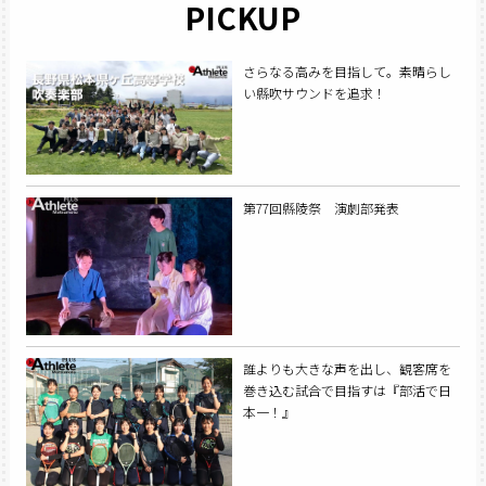
PICKUP
さらなる高みを目指して。素晴らし
い縣吹サウンドを追求！
第77回縣陵祭 演劇部発表
誰よりも大きな声を出し、観客席を
巻き込む試合で目指すは『部活で日
本一！』