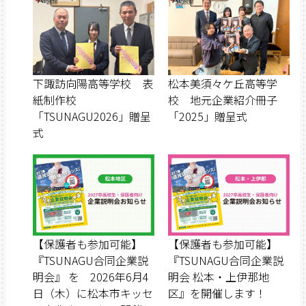
下諏訪向陽高等学校 表
松本美須々ケ丘高等学
紙制作校
校 地元企業紹介冊子
「TSUNAGU2026」贈呈
「2025」贈呈式
式
【保護者も参加可能】
【保護者も参加可能】
『TSUNAGU合同企業説
『TSUNAGU合同企業説
明会』 を 2026年6月4
明会 松本・上伊那地
日（木）に松本市キッセ
区』を開催します！