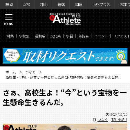
静岡
浜松
郡山
豊橋
岡崎
浜松プラス
松本
MENU
特集
学校別
運動系
文化系
学習
生徒会
イベント
リクエス
ホーム
つなぐ
高校生・地域・企業が一体となった新CM放映開始！撮影の裏側も大公開！
さぁ、高校生よ！“今”という宝物を一
生懸命生きるんだ。
2024/12/25
つなぐ
,
TSUNAGU