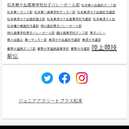
松本県ケ丘高等学校女子バレーボール部
松本県ヶ丘高校ダンス部
松本第一ダンス部
松本第一高等学校サッカー部
松本美須々ケ丘高校弓道部
松本美須々ケ丘高校陸上部
松本美須々ケ丘高等学校弓道部
松本美須々ヶ丘
松本蟻ケ崎高校弓道部
梓川高校男子バレーボール部
梓川高等学校男子バレーボール部
田川高等学校ダンス部
男子バレー
県ヶ丘陸上
第一サッカー部
美須々ケ丘高校弓道部
美須々弓道部
陸上競技
都市大塩尻ダンス部
都市大学塩尻高等学校
都市大弓道部
駅伝
ジュニアアスリートプラス松本