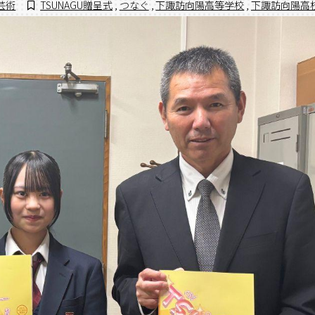
芸術
TSUNAGU贈呈式
,
つなぐ
,
下諏訪向陽高等学校
,
下諏訪向陽高