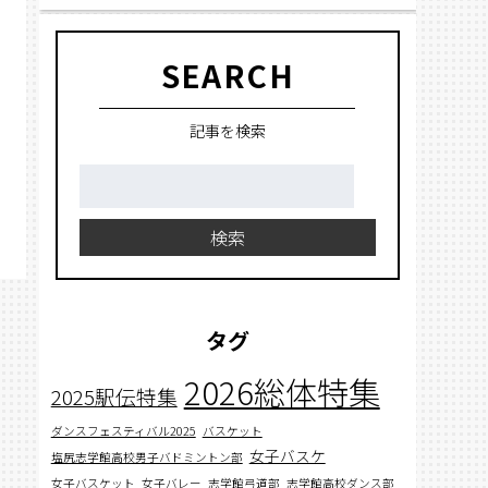
SEARCH
記事を検索
検
索:
検索
タグ
2026総体特集
2025駅伝特集
ダンスフェスティバル2025
バスケット
女子バスケ
塩尻志学館高校男子バドミントン部
女子バスケット
女子バレー
志学館弓道部
志学館高校ダンス部