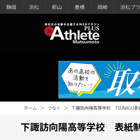
静岡
浜松
郡山
豊橋
岡崎
浜松プ
ホーム
つなぐ
下諏訪向陽高等学校 TSUNAGU
下諏訪向陽高等学校 表紙制作