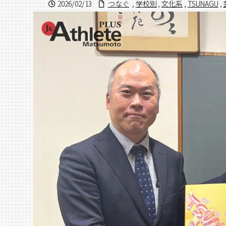
2026/02/13
つなぐ
,
学校別
,
文化系
,
TSUNAGU
,