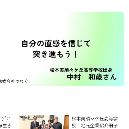
今”と
松本美須々ケ丘高等学
命生き
校 地元企業紹介冊子