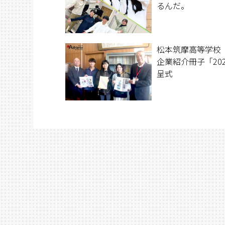
るんだ。
松本筑摩高等学校
企業紹介冊子「20
呈式