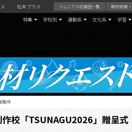
ラス
松本プラス
ジュニアス応援団一覧
取材依頼・
特集
学校別
運動系
文化系
学習
表紙製作
校「TSUNAGU2026」贈呈式