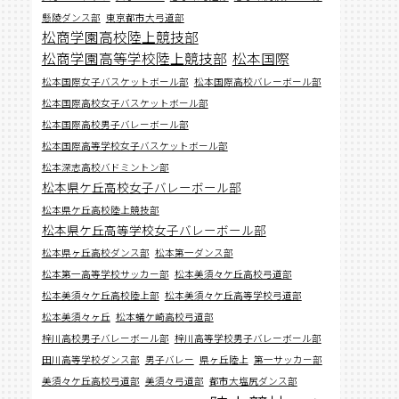
懸陵ダンス部
東京都市大弓道部
松商学園高校陸上競技部
松商学園高等学校陸上競技部
松本国際
松本国際女子バスケットボール部
松本国際高校バレーボール部
松本国際高校女子バスケットボール部
松本国際高校男子バレーボール部
松本国際高等学校女子バスケットボール部
松本深志高校バドミントン部
松本県ケ丘高校女子バレーボール部
松本県ケ丘高校陸上競技部
松本県ケ丘高等学校女子バレーボール部
松本県ヶ丘高校ダンス部
松本第一ダンス部
松本第一高等学校サッカー部
松本美須々ケ丘高校弓道部
松本美須々ケ丘高校陸上部
松本美須々ケ丘高等学校弓道部
松本美須々ヶ丘
松本蟻ケ崎高校弓道部
梓川高校男子バレーボール部
梓川高等学校男子バレーボール部
田川高等学校ダンス部
男子バレー
県ヶ丘陸上
第一サッカー部
美須々ケ丘高校弓道部
美須々弓道部
都市大塩尻ダンス部