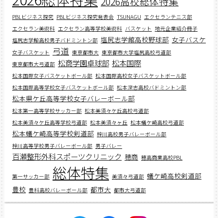
2026高校総体特集
PBLビジネス探究
PBLビジネス探究発表会
TSUNAGU
エクセランテニス部
エクセラン美術科
エクセラン高等学校美術科
バスケット
地元企業紹介冊子
塩尻志学館高校野球部
女子バスケ
塩尻志学館高校男子バドミントン部
弓道
女子バスケット
東京都市大
東京都市大学塩尻高校弓道部
松商学園卓球部
松本国際
東京都市大弓道部
松本国際女子バスケットボール部
松本国際高校女子バスケットボール部
松本国際高等学校女子バスケットボール部
松本深志高校バドミントン部
松本県ケ丘高等学校女子バレーボール部
松本第一高等学校サッカー部
松本美須々ケ丘高校弓道部
松本美須々ケ丘高等学校弓道部
松本美須々ヶ丘
松本蟻ケ崎高校弓道部
松本蟻ケ崎高等学校剣道部
梓川高校男子バレーボール部
梓川高等学校男子バレーボール部
男子バレー
百瀬整形外科スポーツクリニック
穂商
穂高商業高校PBL
総体特集
蟻ケ崎高校剣道部
第一サッカー部
美須々弓道部
豊校
都市大
豊科高校バレーボール部
都市大弓道部