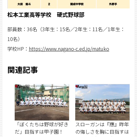
松本工業高等学校 硬式野球部
部員数：36名（3年生：15名／2年生：11名／1年生：
10名）
学校HP：
https://www.nagano-c.ed.jp/matuko
関連記事
「ぼくたちは野球が好き
スローガンは『應』昨年
だ」目指すは甲子園！
の悔しさを胸に目指すは