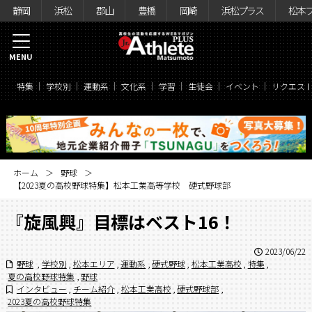
静岡
浜松
郡山
豊橋
岡崎
浜松プラス
松本
MENU
特集
学校別
運動系
文化系
学習
生徒会
イベント
リクエス
ホーム
野球
【2023夏の高校野球特集】松本工業高等学校 硬式野球部
『旋風興』目標はベスト16！
2023/06/22
野球
,
学校別
,
松本エリア
,
運動系
,
硬式野球
,
松本工業高校
,
特集
,
夏の高校野球特集
,
野球
インタビュー
,
チーム紹介
,
松本工業高校
,
硬式野球部
,
2023夏の高校野球特集