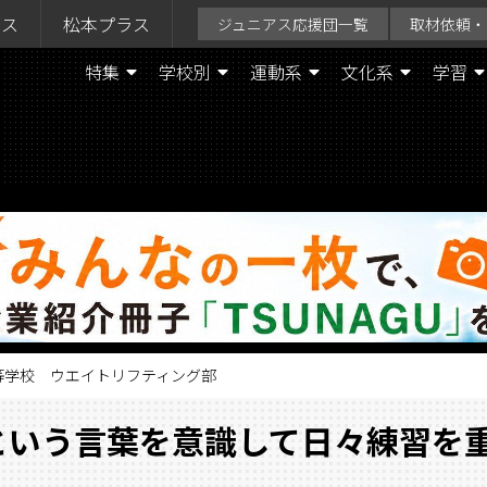
ラス
松本プラス
ジュニアス応援団一覧
取材依頼・
特集
学校別
運動系
文化系
学習
高等学校 ウエイトリフティング部
という言葉を意識して日々練習を