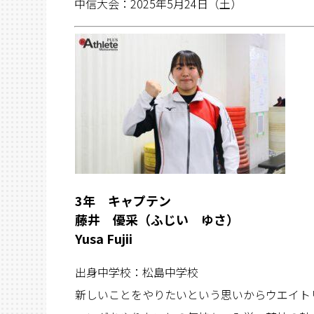
中信大会：
2025
年
5
月24日（土）
3年 キャプテン
藤井 優采（ふじい ゆさ）
Yusa Fujii
出身中学校：松島中学校
新しいことをやりたいという思いからウエイト