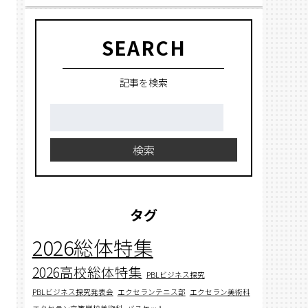
SEARCH
記事を検索
検
索:
検索
タグ
2026総体特集
2026高校総体特集
PBLビジネス探究
PBLビジネス探究発表会
エクセランテニス部
エクセラン美術科