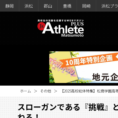
静岡
浜松
郡山
豊橋
岡崎
浜松プ
ホーム
その他
【2025高校総体特集】松商学園
スローガンである『挑戦』
ねる！