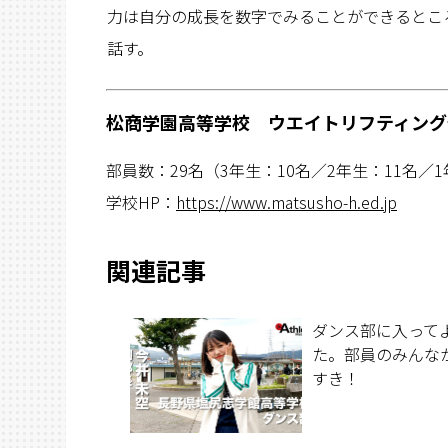
力は自分の成長を数字でみることができるところ
話す。
松商学園高等学校 ウエイトリフティング
部員数：29名（3年生：10名／2年生：11名／
学校HP：
https://www.matsusho-h.ed.jp
関連記事
ダンス部に入って
た。部員のみんな
すき！