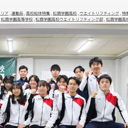
エリア
,
運動系
,
高校総体特集
,
松商学園高校
,
ウエイトリフティング
,
特
松商学園高等学校
,
松商学園高校ウエイトリフティング部
,
松商学園高