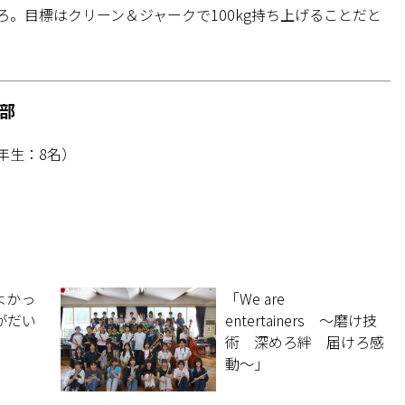
。目標はクリーン＆ジャークで100kg持ち上げることだと
部
1年生：8名）
よかっ
「We are
がだい
entertainers 〜磨け技
術 深めろ絆 届けろ感
動〜」