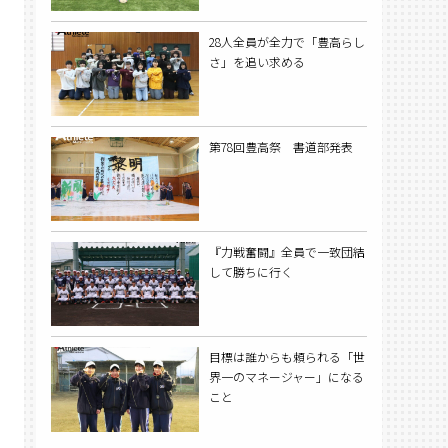
28人全員が全力で「豊高らし
さ」を追い求める
第78回豊高祭 書道部発表
『力戦奮闘』全員で一致団結
して勝ちに行く
目標は誰からも頼られる「世
界一のマネージャー」になる
こと