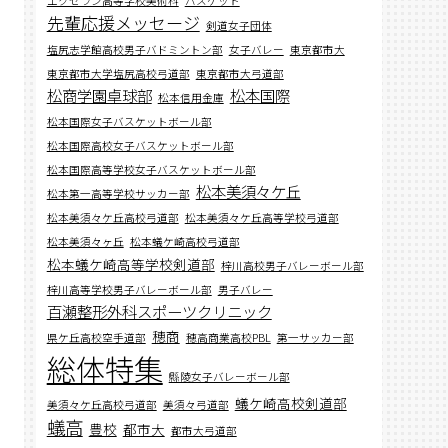
エクセラン高等学校美術科
バスケット
先輩応援メッセージ
剣道女子団体
塩尻志学館高校男子バドミントン部
女子バレー
東京都市大
東京都市大学塩尻高校弓道部
東京都市大弓道部
松商学園卓球部
松本国際
松本信用金庫
松本国際女子バスケットボール部
松本国際高校女子バスケットボール部
松本国際高等学校女子バスケットボール部
松本美須々ケ丘
松本第一高等学校サッカー部
松本美須々ケ丘高校弓道部
松本美須々ケ丘高等学校弓道部
松本美須々ヶ丘
松本蟻ケ崎高校弓道部
松本蟻ケ崎高等学校剣道部
梓川高校男子バレーボール部
梓川高等学校男子バレーボール部
男子バレー
百瀬整形外科スポーツクリニック
穂商
県ケ丘高校空手道部
穂高商業高校PBL
第一サッカー部
総体特集
縣陵女子バレーボール部
蟻ケ崎高校剣道部
美須々ケ丘高校弓道部
美須々弓道部
蟻高
豊校
都市大
都市大弓道部