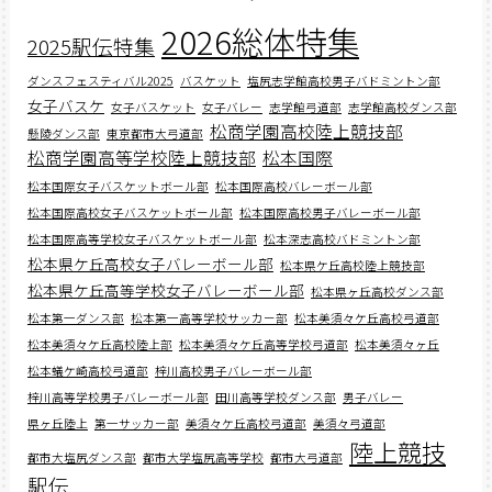
2026総体特集
2025駅伝特集
ダンスフェスティバル2025
バスケット
塩尻志学館高校男子バドミントン部
女子バスケ
女子バスケット
女子バレー
志学館弓道部
志学館高校ダンス部
松商学園高校陸上競技部
懸陵ダンス部
東京都市大弓道部
松商学園高等学校陸上競技部
松本国際
松本国際女子バスケットボール部
松本国際高校バレーボール部
松本国際高校女子バスケットボール部
松本国際高校男子バレーボール部
松本国際高等学校女子バスケットボール部
松本深志高校バドミントン部
松本県ケ丘高校女子バレーボール部
松本県ケ丘高校陸上競技部
松本県ケ丘高等学校女子バレーボール部
松本県ヶ丘高校ダンス部
松本第一ダンス部
松本第一高等学校サッカー部
松本美須々ケ丘高校弓道部
松本美須々ケ丘高校陸上部
松本美須々ケ丘高等学校弓道部
松本美須々ヶ丘
松本蟻ケ崎高校弓道部
梓川高校男子バレーボール部
梓川高等学校男子バレーボール部
田川高等学校ダンス部
男子バレー
県ヶ丘陸上
第一サッカー部
美須々ケ丘高校弓道部
美須々弓道部
陸上競技
都市大塩尻ダンス部
都市大学塩尻高等学校
都市大弓道部
駅伝