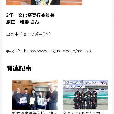
3年 文化祭実行委員長
原田 和寿 さん
出身中学校：高瀬中学校
学校HP：
https://www.nagano-c.ed.jp/matuko
関連記事
松本筑摩高等学校 地元
全国大会初出場 全力出