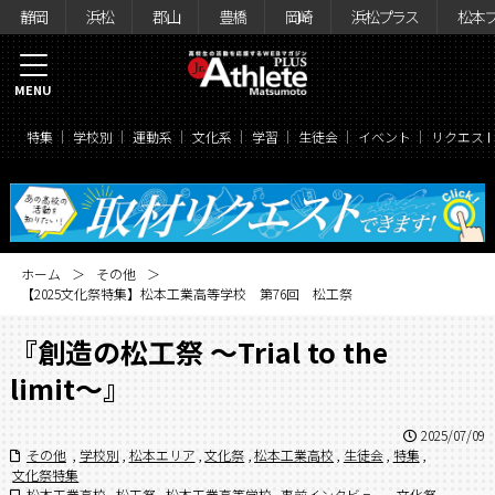
静岡
浜松
郡山
豊橋
岡崎
浜松プラス
松本
MENU
特集
学校別
運動系
文化系
学習
生徒会
イベント
リクエス
ホーム
その他
【2025文化祭特集】松本工業高等学校 第76回 松工祭
『創造の松工祭 〜Trial to the
limit〜』
2025/07/09
その他
,
学校別
,
松本エリア
,
文化祭
,
松本工業高校
,
生徒会
,
特集
,
文化祭特集
松本工業高校
,
松工祭
,
松本工業高等学校
,
事前インタビュー
,
文化祭
,