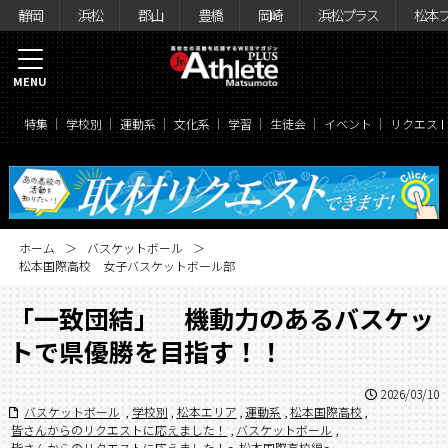
静岡
浜松
郡山
豊橋
岡崎
浜松プラス
松本
MENU
特集
学校別
運動系
文化系
学習
生徒会
イベント
リクエス
ホーム
バスケットボール
松本国際高校 女子バスケットボール部
「一致団結」 機動力のあるバスケッ
トで県優勝を目指す！！
2026/03/10
バスケットボール
,
学校別
,
松本エリア
,
運動系
,
松本国際高校
,
皆さんからのリクエストに応えました！
,
バスケットボール
,
皆さんからのリクエストに応えました！〜松本国際高校編〜