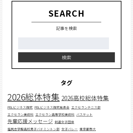
SEARCH
記事を検索
検
索:
検索
タグ
2026総体特集
2026高校総体特集
PBLビジネス探究
PBLビジネス探究発表会
エクセランテニス部
エクセラン美術科
エクセラン高等学校美術科
バスケット
先輩応援メッセージ
剣道女子団体
塩尻志学館高校男子バドミントン部
女子バレー
東京都市大