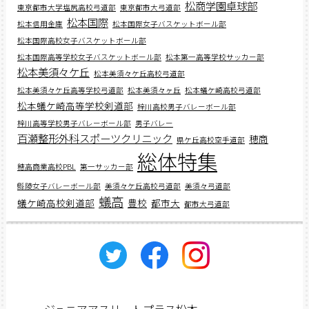
松商学園卓球部
東京都市大学塩尻高校弓道部
東京都市大弓道部
松本国際
松本信用金庫
松本国際女子バスケットボール部
松本国際高校女子バスケットボール部
松本国際高等学校女子バスケットボール部
松本第一高等学校サッカー部
松本美須々ケ丘
松本美須々ケ丘高校弓道部
松本美須々ケ丘高等学校弓道部
松本美須々ヶ丘
松本蟻ケ崎高校弓道部
松本蟻ケ崎高等学校剣道部
梓川高校男子バレーボール部
梓川高等学校男子バレーボール部
男子バレー
百瀬整形外科スポーツクリニック
穂商
県ケ丘高校空手道部
総体特集
穂高商業高校PBL
第一サッカー部
縣陵女子バレーボール部
美須々ケ丘高校弓道部
美須々弓道部
蟻高
蟻ケ崎高校剣道部
豊校
都市大
都市大弓道部
ジュニアアスリートプラス松本