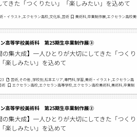
してきた「つくりたい」「楽しみたい」を込めて
美術・イラスト,エクセラン高校,文化系,芸術
美術科,卒業制作展,エクセラン高校美
ン高等学校美術科 第25期生卒業制作展③
間の集大成】一人ひとりが大切にしてきた「つくり
「楽しみたい」を込めて
/23
芸術,その他 ,学校別,松本エリア,専門科,学習,美術・イラスト,エクセラン高
芸術
エクセラン高校,エクセラン高等学校,エクセラン高校美術科,美術科,卒業制
セラン高校美術科24期生卒業制作展
ン高等学校美術科 第25期生卒業制作展②
間の集大成】一人ひとりが大切にしてきた「つくり
「楽しみたい」を込めて