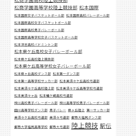
松商学園高等学校陸上競技部
松本国際
松本国際女子バスケットボール部
松本国際高校バレーボール部
松本国際高校女子バスケットボール部
松本国際高校男子バレーボール部
松本国際高等学校女子バスケットボール部
松本深志高校バドミントン部
松本県ケ丘高校女子バレーボール部
松本県ケ丘高校陸上競技部
松本県ケ丘高等学校女子バレーボール部
松本県ヶ丘高校ダンス部
松本第一ダンス部
松本第一高等学校サッカー部
松本美須々ケ丘高校弓道部
松本美須々ケ丘高校陸上部
松本美須々ケ丘高等学校弓道部
松本美須々ヶ丘
松本蟻ケ崎高校弓道部
梓川高校男子バレーボール部
梓川高等学校男子バレーボール部
田川高等学校ダンス部
男子バレー
県ヶ丘陸上
第一サッカー部
美須々ケ丘高校弓道部
美須々弓道部
都市大塩尻ダンス部
陸上競技
駅伝
都市大学塩尻高等学校
都市大弓道部