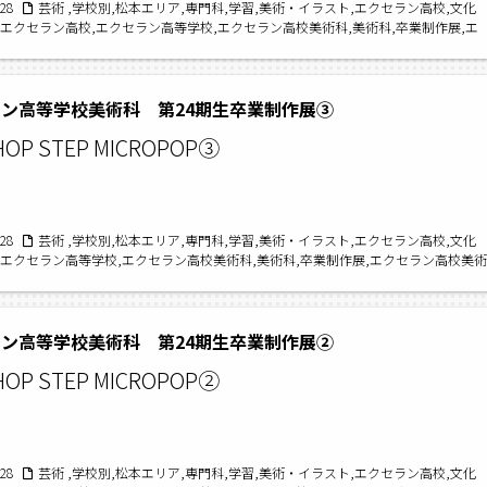
/28
芸術 ,学校別,松本エリア,専門科,学習,美術・イラスト,エクセラン高校,文化
エクセラン高校,エクセラン高等学校,エクセラン高校美術科,美術科,卒業制作展,エ
校美術科24期生卒業制作展
ン高等学校美術科 第24期生卒業制作展③
HOP STEP MICROPOP③
/28
芸術 ,学校別,松本エリア,専門科,学習,美術・イラスト,エクセラン高校,文化
エクセラン高等学校,エクセラン高校美術科,美術科,卒業制作展,エクセラン高校美術
卒業制作展,エクセラン高校
ン高等学校美術科 第24期生卒業制作展②
HOP STEP MICROPOP②
/28
芸術 ,学校別,松本エリア,専門科,学習,美術・イラスト,エクセラン高校,文化