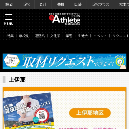
静岡
浜松
郡山
豊橋
岡崎
浜松プラス
松本
MENU
特集
学校別
運動系
文化系
学習
生徒会
イベント
リクエス
上伊那