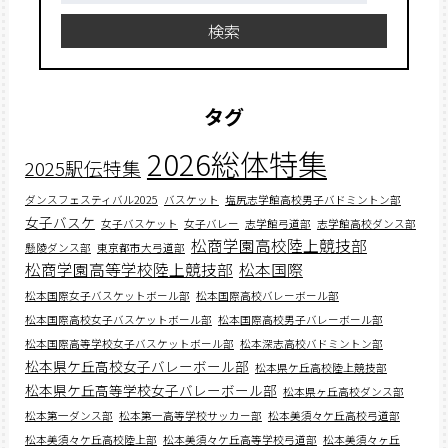
検索
タグ
2026総体特集
2025駅伝特集
ダンスフェスティバル2025
バスケット
塩尻志学館高校男子バドミントン部
女子バスケ
女子バスケット
女子バレー
志学館弓道部
志学館高校ダンス部
松商学園高校陸上競技部
懸陵ダンス部
東京都市大弓道部
松商学園高等学校陸上競技部
松本国際
松本国際女子バスケットボール部
松本国際高校バレーボール部
松本国際高校女子バスケットボール部
松本国際高校男子バレーボール部
松本国際高等学校女子バスケットボール部
松本深志高校バドミントン部
松本県ケ丘高校女子バレーボール部
松本県ケ丘高校陸上競技部
松本県ケ丘高等学校女子バレーボール部
松本県ヶ丘高校ダンス部
松本第一ダンス部
松本第一高等学校サッカー部
松本美須々ケ丘高校弓道部
松本美須々ケ丘高校陸上部
松本美須々ケ丘高等学校弓道部
松本美須々ヶ丘