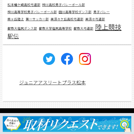
松本蟻ケ崎高校弓道部
梓川高校男子バレーボール部
梓川高等学校男子バレーボール部
田川高等学校ダンス部
男子バレー
県ヶ丘陸上
第一サッカー部
美須々ケ丘高校弓道部
美須々弓道部
陸上競技
都市大塩尻ダンス部
都市大学塩尻高等学校
都市大弓道部
駅伝
ジュニアアスリートプラス松本