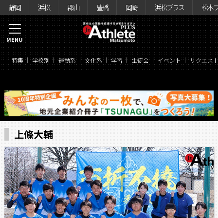
静岡
浜松
郡山
豊橋
岡崎
浜松プラス
松本
MENU
特集
学校別
運動系
文化系
学習
生徒会
イベント
リクエス
上條大輔