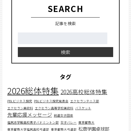
SEARCH
記事を検索
検
索:
検索
タグ
2026総体特集
2026高校総体特集
PBLビジネス探究
PBLビジネス探究発表会
エクセランテニス部
エクセラン美術科
エクセラン高等学校美術科
バスケット
先輩応援メッセージ
剣道女子団体
塩尻志学館高校男子バドミントン部
女子バレー
東京都市大
松商学園卓球部
東京都市大学塩尻高校弓道部
東京都市大弓道部