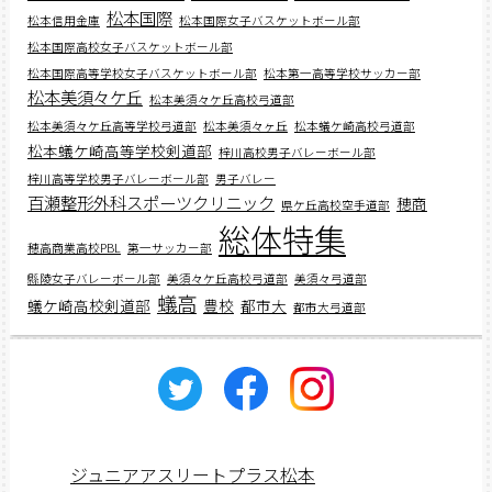
松本国際
松本信用金庫
松本国際女子バスケットボール部
松本国際高校女子バスケットボール部
松本国際高等学校女子バスケットボール部
松本第一高等学校サッカー部
松本美須々ケ丘
松本美須々ケ丘高校弓道部
松本美須々ケ丘高等学校弓道部
松本美須々ヶ丘
松本蟻ケ崎高校弓道部
松本蟻ケ崎高等学校剣道部
梓川高校男子バレーボール部
梓川高等学校男子バレーボール部
男子バレー
百瀬整形外科スポーツクリニック
穂商
県ケ丘高校空手道部
総体特集
穂高商業高校PBL
第一サッカー部
縣陵女子バレーボール部
美須々ケ丘高校弓道部
美須々弓道部
蟻高
蟻ケ崎高校剣道部
豊校
都市大
都市大弓道部
ジュニアアスリートプラス松本