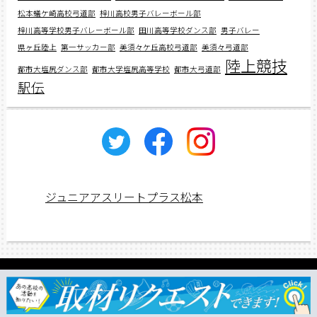
松本蟻ケ崎高校弓道部
梓川高校男子バレーボール部
梓川高等学校男子バレーボール部
田川高等学校ダンス部
男子バレー
県ヶ丘陸上
第一サッカー部
美須々ケ丘高校弓道部
美須々弓道部
陸上競技
都市大塩尻ダンス部
都市大学塩尻高等学校
都市大弓道部
駅伝
ジュニアアスリートプラス松本