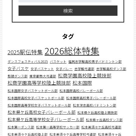
索:
検索
タグ
2026総体特集
2025駅伝特集
ダンスフェスティバル2025
バスケット
塩尻志学館高校男子バドミントン部
女子バスケ
女子バスケット
女子バレー
志学館弓道部
志学館高校ダンス部
松商学園高校陸上競技部
懸陵ダンス部
東京都市大弓道部
松商学園高等学校陸上競技部
松本国際
松本国際女子バスケットボール部
松本国際高校バレーボール部
松本国際高校女子バスケットボール部
松本国際高校男子バレーボール部
松本国際高等学校女子バスケットボール部
松本深志高校バドミントン部
松本県ケ丘高校女子バレーボール部
松本県ケ丘高校陸上競技部
松本県ケ丘高等学校女子バレーボール部
松本県ヶ丘高校ダンス部
松本第一ダンス部
松本第一高等学校サッカー部
松本美須々ケ丘高校弓道部
松本美須々ケ丘高校陸上部
松本美須々ケ丘高等学校弓道部
松本美須々ヶ丘