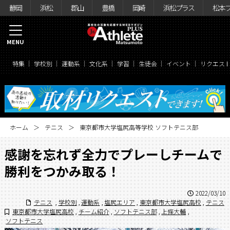
静岡
浜松
郡山
豊橋
岡崎
浜松プラス
松本
MENU
特集
学校別
運動系
文化系
学習
生徒会
イベント
リクエス
ホーム
テニス
東京都市大学塩尻高等学校 ソフトテニス部
感謝を忘れず全力でプレーしチームで
勝利をつかみ取る！
2022/03/10
テニス
,
学校別
,
運動系
,
塩尻エリア
,
東京都市大学塩尻高校
,
テニス
東京都市大学塩尻高校
,
チーム紹介
,
ソフトテニス部
,
上條大輔
,
ソフトテニス