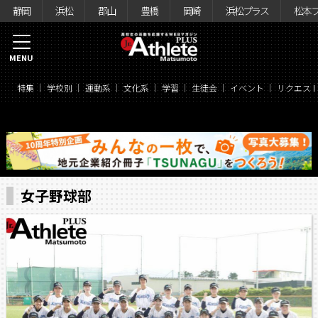
静岡
浜松
郡山
豊橋
岡崎
浜松プラス
松本
MENU
特集
学校別
運動系
文化系
学習
生徒会
イベント
リクエス
女子野球部