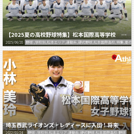
【2025夏の高校野球特集】松本国際高等学校 女子硬式野球部
2025/06/28
野球 ,学校別,松本エリア,運動系,硬式野球,松本国際高校,特集,夏の
埼玉西武ライオンズ・レディースに入団！将来は日本代表を目指す！
2022/01/24
野球 ,学校別,松本エリア,運動系,硬式野球,松本国際高校,野球