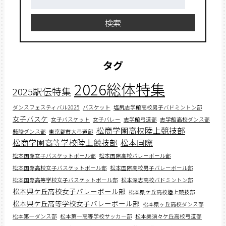
索:
検索
タグ
2026総体特集
2025駅伝特集
ダンスフェスティバル2025
バスケット
塩尻志学館高校男子バドミントン部
女子バスケ
女子バスケット
女子バレー
志学館弓道部
志学館高校ダンス部
松商学園高校陸上競技部
懸陵ダンス部
東京都市大弓道部
松商学園高等学校陸上競技部
松本国際
松本国際女子バスケットボール部
松本国際高校バレーボール部
松本国際高校女子バスケットボール部
松本国際高校男子バレーボール部
松本国際高等学校女子バスケットボール部
松本深志高校バドミントン部
松本県ケ丘高校女子バレーボール部
松本県ケ丘高校陸上競技部
松本県ケ丘高等学校女子バレーボール部
松本県ヶ丘高校ダンス部
松本第一ダンス部
松本第一高等学校サッカー部
松本美須々ケ丘高校弓道部