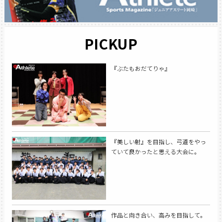
PICKUP
『ぶたもおだてりゃ』
『美しい射』を目指し、弓道をやっ
ていて良かったと思える大会に。
作品と向き合い、高みを目指して。