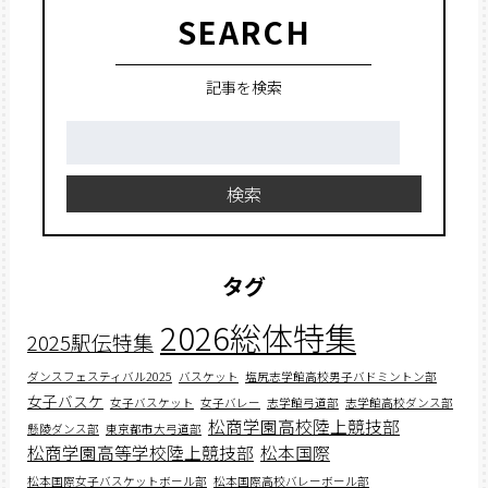
SEARCH
記事を検索
検
索:
検索
タグ
2026総体特集
2025駅伝特集
ダンスフェスティバル2025
バスケット
塩尻志学館高校男子バドミントン部
女子バスケ
女子バスケット
女子バレー
志学館弓道部
志学館高校ダンス部
松商学園高校陸上競技部
懸陵ダンス部
東京都市大弓道部
松商学園高等学校陸上競技部
松本国際
松本国際女子バスケットボール部
松本国際高校バレーボール部