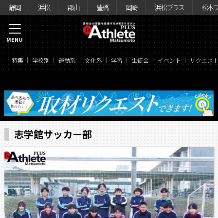
静岡
浜松
郡山
豊橋
岡崎
浜松プラス
松本
MENU
特集
学校別
運動系
文化系
学習
生徒会
イベント
リクエス
志学館サッカー部