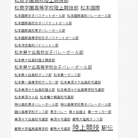
松商学園高等学校陸上競技部
松本国際
松本国際女子バスケットボール部
松本国際高校バレーボール部
松本国際高校女子バスケットボール部
松本国際高校男子バレーボール部
松本国際高等学校女子バスケットボール部
松本深志高校バドミントン部
松本県ケ丘高校女子バレーボール部
松本県ケ丘高校陸上競技部
松本県ケ丘高等学校女子バレーボール部
松本県ヶ丘高校ダンス部
松本第一ダンス部
松本第一高等学校サッカー部
松本美須々ケ丘高校弓道部
松本美須々ケ丘高校陸上部
松本美須々ケ丘高等学校弓道部
松本美須々ヶ丘
松本蟻ケ崎高校弓道部
梓川高校男子バレーボール部
梓川高等学校男子バレーボール部
田川高等学校ダンス部
男子バレー
県ヶ丘陸上
第一サッカー部
美須々ケ丘高校弓道部
美須々弓道部
都市大塩尻ダンス部
陸上競技
駅伝
都市大学塩尻高等学校
都市大弓道部