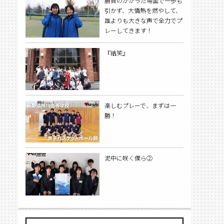
勝負のかかった場面で一歩も
引かず、大情熱を燃やして、
誰よりも大きな声で全力でプ
レーしてきます！
『結笑』
楽しむプレーで、まずは一
勝！
泥中に咲く僕ら②