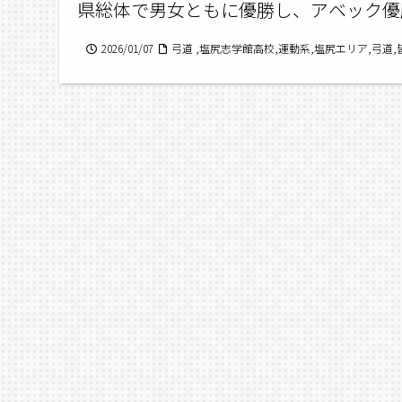
県総体で男女ともに優勝し、アベック優
2026/01/07
弓道 ,塩尻志学館高校,運動系,塩尻エリア,弓