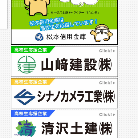
た！〜塩尻志学館高校編〜
弓道部,塩尻志学館高等学校,志学館高校,志学館,弓道,