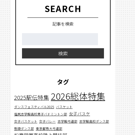
SEARCH
記事を検索
検
索:
検索
タグ
2026総体特集
2025駅伝特集
ダンスフェスティバル2025
バスケット
女子バスケ
塩尻志学館高校男子バドミントン部
女子バスケット
女子バレー
志学館弓道部
志学館高校ダンス部
懸陵ダンス部
東京都市大弓道部
松商学園高校陸上競技部