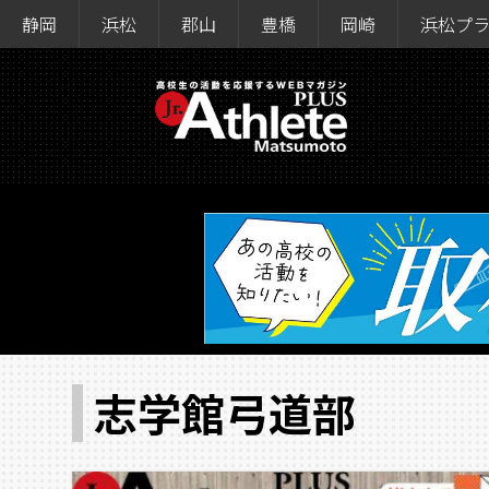
静岡
浜松
郡山
豊橋
岡崎
浜松プ
志学館弓道部