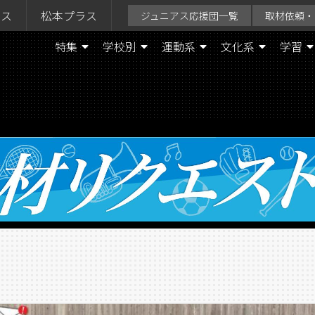
ラス
松本プラス
ジュニアス応援団一覧
取材依頼・
特集
学校別
運動系
文化系
学習