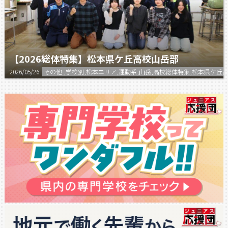
【2026総体特集】松本県ケ丘高校山岳部
2026/05/26
その他 ,学校別,松本エリア,運動系,山岳,高校総体特集,松本県ケ丘高