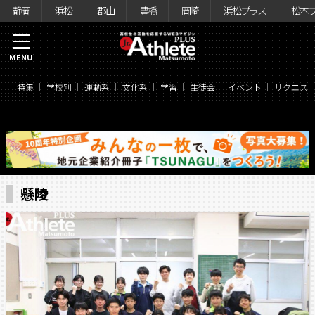
静岡
浜松
郡山
豊橋
岡崎
浜松プラス
松本
MENU
特集
学校別
運動系
文化系
学習
生徒会
イベント
リクエス
懸陵