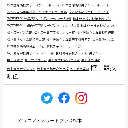
松本国際高校女子バスケットボール部
松本国際高校男子バレーボール部
松本国際高等学校女子バスケットボール部
松本深志高校バドミントン部
松本県ケ丘高校女子バレーボール部
松本県ケ丘高校陸上競技部
松本県ケ丘高等学校女子バレーボール部
松本県ヶ丘高校ダンス部
松本第一ダンス部
松本第一高等学校サッカー部
松本美須々ケ丘高校弓道部
松本美須々ケ丘高校陸上部
松本美須々ケ丘高等学校弓道部
松本美須々ヶ丘
松本蟻ケ崎高校弓道部
梓川高校男子バレーボール部
梓川高等学校男子バレーボール部
田川高等学校ダンス部
男子バレー
県ヶ丘陸上
第一サッカー部
美須々ケ丘高校弓道部
美須々弓道部
陸上競技
都市大塩尻ダンス部
都市大学塩尻高等学校
都市大弓道部
駅伝
ジュニアアスリートプラス松本