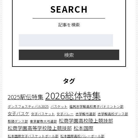
SEARCH
記事を検索
検
索:
検索
タグ
2026総体特集
2025駅伝特集
ダンスフェスティバル2025
バスケット
塩尻志学館高校男子バドミントン部
女子バスケ
女子バスケット
女子バレー
志学館弓道部
志学館高校ダンス部
松商学園高校陸上競技部
懸陵ダンス部
東京都市大弓道部
松商学園高等学校陸上競技部
松本国際
松本国際女子バスケットボール部
松本国際高校バレーボール部