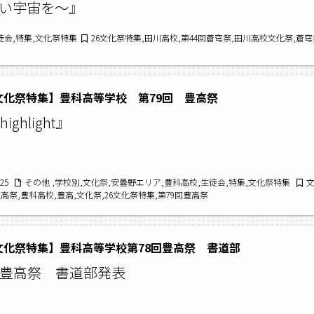
れない宇宙を〜』
徒会,特集,文化祭特集
26文化祭特集,田川高校,第44回蒼穹祭,田川高校文化祭,蒼穹
6文化祭特集】豊科高等学校 第79回 豊高祭
highlight』
/25
その他 ,学校別,文化祭,安曇野エリア,豊科高校,生徒会,特集,文化祭特集
高祭,豊科高校,豊高,文化祭,26文化祭特集,第79回豊高祭
5文化祭特集】豊科高等学校第78回豊高祭 書道部
回豊高祭 書道部発表