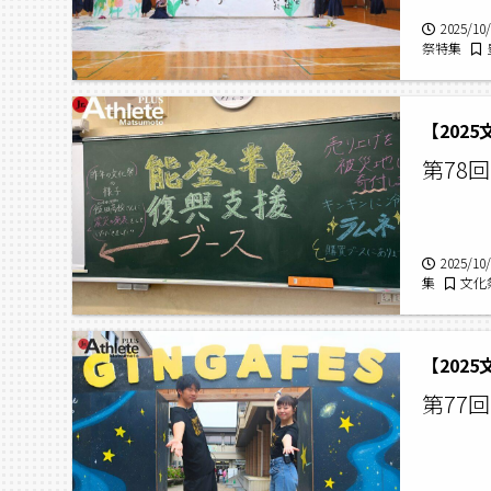
2025/10
祭特集
豊高祭,豊
第78
2025/10
集
文化
祭,第78
【202
第77