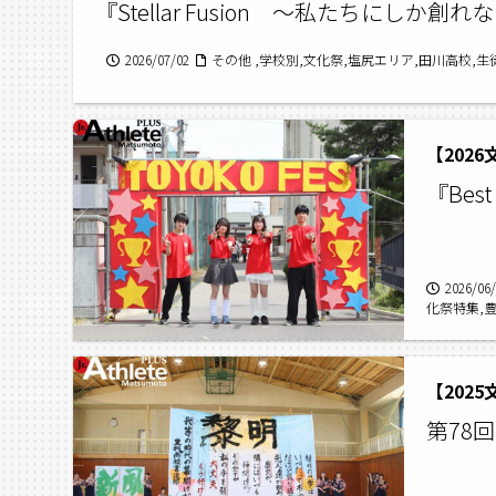
『Stellar Fusion 〜私たちにしか創
2026/07/02
その他 ,学校別,文化祭,塩尻エリア,田川高校,生
【202
『Best 
2026/06
化祭特集,豊
【202
第78