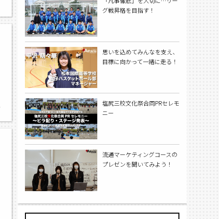
「凡事徹底」を大切に…リー
グ戦昇格を目指す！
思いを込めてみんなを支え、
目標に向かって一緒に走る！
塩尻三校文化祭合同PRセレモ
〜
ニー
流通マーケティングコースの
プレゼンを聞いてみよう！