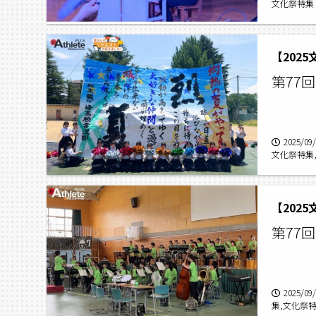
文化祭特集
蟻ケ崎高校演
【202
第77
2025/09
文化祭特集
松本蟻ケ崎
蟻ケ崎高校書
【202
第77
2025/09
集,文化祭