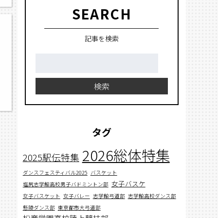
SEARCH
記事を検索
検
索:
検索
タグ
2026総体特集
2025駅伝特集
ダンスフェスティバル2025
バスケット
女子バスケ
塩尻志学館高校男子バドミントン部
女子バスケット
女子バレー
志学館弓道部
志学館高校ダンス部
懸陵ダンス部
東京都市大弓道部
松商学園高校陸上競技部