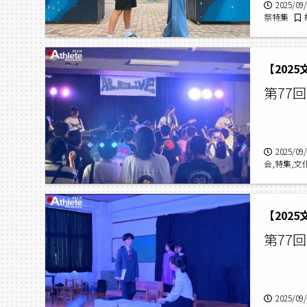
2025/09
祭特集
祭,文化祭
【202
第77
2025/09
会,特集,
本蟻ケ崎高校
【202
第77
2025/09