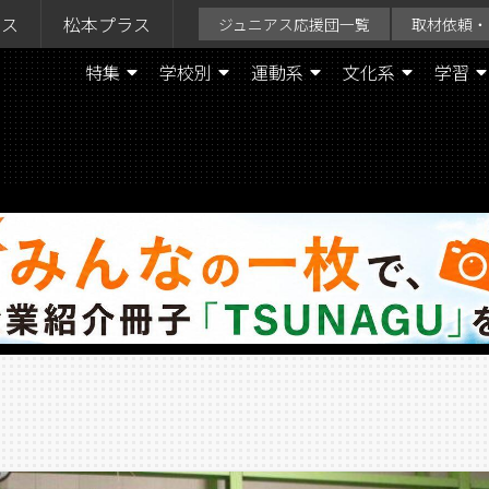
ラス
松本プラス
ジュニアス応援団一覧
取材依頼・
特集
学校別
運動系
文化系
学習