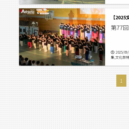
松本蟻ケ崎
【202
第77
2025/09
集,文化祭
た！〜松本
校,松本蟻ケ
1