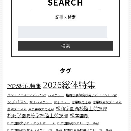
SEARCH
記事を検索
検
索:
検索
タグ
2026総体特集
2025駅伝特集
ダンスフェスティバル2025
バスケット
塩尻志学館高校男子バドミントン部
女子バスケ
女子バスケット
女子バレー
志学館弓道部
志学館高校ダンス部
松商学園高校陸上競技部
懸陵ダンス部
東京都市大弓道部
松商学園高等学校陸上競技部
松本国際
松本国際女子バスケットボール部
松本国際高校バレーボール部
松本国際高校女子バスケットボール部
松本国際高校男子バレーボール部