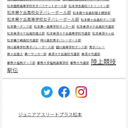
松本国際高等学校女子バスケットボール部
松本深志高校バドミントン部
松本県ケ丘高校女子バレーボール部
松本県ケ丘高校陸上競技部
松本県ケ丘高等学校女子バレーボール部
松本県ヶ丘高校ダンス部
松本第一ダンス部
松本第一高等学校サッカー部
松本美須々ケ丘高校弓道部
松本美須々ケ丘高校陸上部
松本美須々ケ丘高等学校弓道部
松本美須々ヶ丘
松本蟻ケ崎高校弓道部
梓川高校男子バレーボール部
梓川高等学校男子バレーボール部
田川高等学校ダンス部
男子バレー
県ヶ丘陸上
第一サッカー部
美須々ケ丘高校弓道部
美須々弓道部
陸上競技
都市大塩尻ダンス部
都市大学塩尻高等学校
都市大弓道部
駅伝
ジュニアアスリートプラス松本