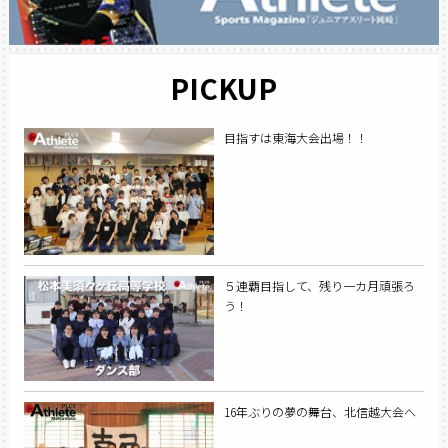
PICKUP
目指すは東海大会出場！！
５連覇目指して、残り一カ月頑張ろ
う！
16年ぶりの夢の舞台、北信越大会へ