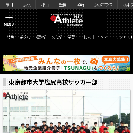
静岡
浜松
郡山
豊橋
岡崎
浜松プラス
松本
MENU
特集
学校別
運動系
文化系
学習
生徒会
イベント
リクエス
東京都市大学塩尻高校サッカー部