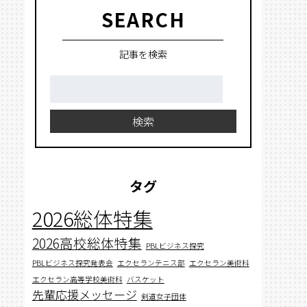
SEARCH
記事を検索
検
索:
検索
タグ
2026総体特集
2026高校総体特集
PBLビジネス探究
PBLビジネス探究発表会
エクセランテニス部
エクセラン美術科
エクセラン高等学校美術科
バスケット
先輩応援メッセージ
剣道女子団体