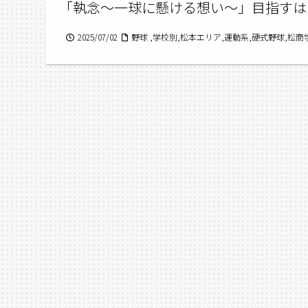
「執念～一球に懸ける想い～」目指すは
2025/07/02
野球 ,学校別,松本エリア,運動系,硬式野球,松