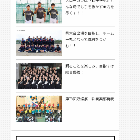
スローガンは『獅子搏兎』ど
んな時でも手を抜かず全力を
尽くす！！
県大会出場を目指し、チーム
一丸となって勝利をつか
む！！
踊ることを楽しみ、目指すは
総合優勝！
第78回双蝶祭 吹奏楽部発表