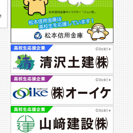
商学園高校,松商学園高校硬式野球部,2025夏の高校野球特集,松商野球,松商野球部,