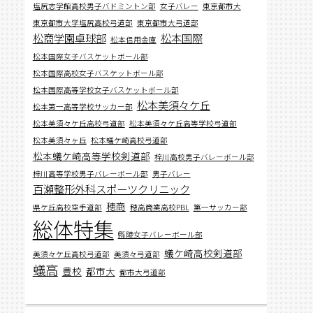
塩尻志学館高校男子バドミントン部
女子バレー
東京都市大
東京都市大学塩尻高校弓道部
東京都市大弓道部
松商学園卓球部
松本国際
松本信用金庫
松本国際女子バスケットボール部
松本国際高校女子バスケットボール部
松本国際高等学校女子バスケットボール部
松本美須々ケ丘
松本第一高等学校サッカー部
松本美須々ケ丘高校弓道部
松本美須々ケ丘高等学校弓道部
松本美須々ヶ丘
松本蟻ケ崎高校弓道部
松本蟻ケ崎高等学校剣道部
梓川高校男子バレーボール部
梓川高等学校男子バレーボール部
男子バレー
百瀬整形外科スポーツクリニック
穂商
県ケ丘高校空手道部
穂高商業高校PBL
第一サッカー部
総体特集
縣陵女子バレーボール部
蟻ケ崎高校剣道部
美須々ケ丘高校弓道部
美須々弓道部
蟻高
豊校
都市大
都市大弓道部