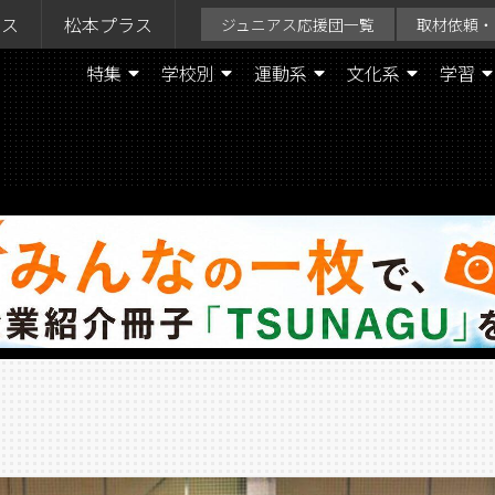
ラス
松本プラス
ジュニアス応援団一覧
取材依頼・
特集
学校別
運動系
文化系
学習