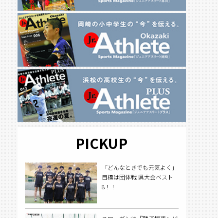
PICKUP
「どんなときでも元気よく」
目標は団体戦 県大会ベスト
8！！