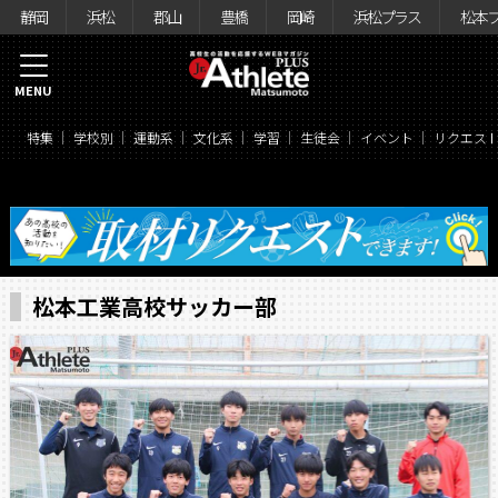
静岡
浜松
郡山
豊橋
岡崎
浜松プラス
松本
MENU
特集
学校別
運動系
文化系
学習
生徒会
イベント
リクエス
松本工業高校サッカー部