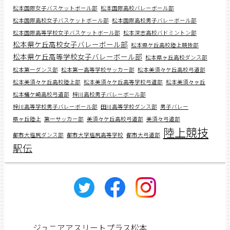
松本国際女子バスケットボール部
松本国際高校バレーボール部
松本国際高校女子バスケットボール部
松本国際高校男子バレーボール部
松本国際高等学校女子バスケットボール部
松本深志高校バドミントン部
松本県ケ丘高校女子バレーボール部
松本県ケ丘高校陸上競技部
松本県ケ丘高等学校女子バレーボール部
松本県ヶ丘高校ダンス部
松本第一ダンス部
松本第一高等学校サッカー部
松本美須々ケ丘高校弓道部
松本美須々ケ丘高校陸上部
松本美須々ケ丘高等学校弓道部
松本美須々ヶ丘
松本蟻ケ崎高校弓道部
梓川高校男子バレーボール部
梓川高等学校男子バレーボール部
田川高等学校ダンス部
男子バレー
県ヶ丘陸上
第一サッカー部
美須々ケ丘高校弓道部
美須々弓道部
陸上競技
都市大塩尻ダンス部
都市大学塩尻高等学校
都市大弓道部
駅伝
ジュニアアスリートプラス松本