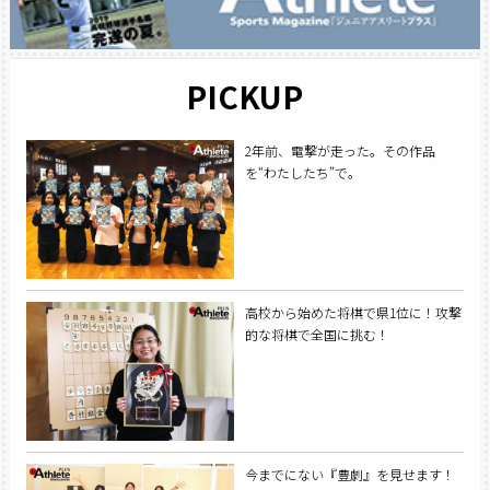
PICKUP
2年前、電撃が走った。その作品
を“わたしたち”で。
高校から始めた将棋で県1位に！攻撃
的な将棋で全国に挑む！
今までにない『豊劇』を見せます！