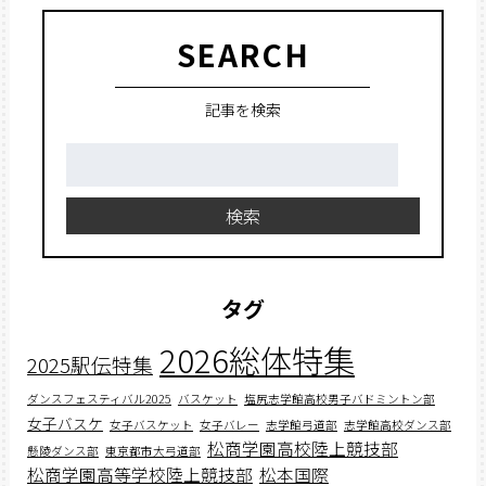
SEARCH
記事を検索
検
索:
検索
タグ
2026総体特集
2025駅伝特集
ダンスフェスティバル2025
バスケット
塩尻志学館高校男子バドミントン部
女子バスケ
女子バスケット
女子バレー
志学館弓道部
志学館高校ダンス部
松商学園高校陸上競技部
懸陵ダンス部
東京都市大弓道部
松商学園高等学校陸上競技部
松本国際