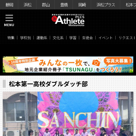
静岡
浜松
郡山
豊橋
岡崎
浜松プラス
松本
MENU
特集
学校別
運動系
文化系
学習
生徒会
イベント
リクエス
松本第一高校ダブルダッチ部