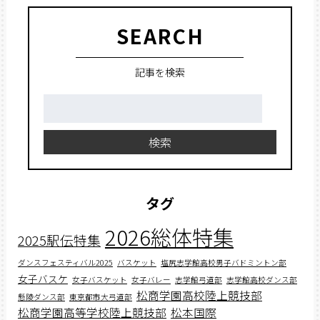
SEARCH
記事を検索
検
索:
検索
タグ
2026総体特集
2025駅伝特集
ダンスフェスティバル2025
バスケット
塩尻志学館高校男子バドミントン部
女子バスケ
女子バスケット
女子バレー
志学館弓道部
志学館高校ダンス部
松商学園高校陸上競技部
懸陵ダンス部
東京都市大弓道部
松商学園高等学校陸上競技部
松本国際