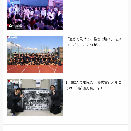
「速さで見せろ、強さで勝て」をス
ローガンに、北信越へ！
1年生2人で掴んだ「優秀賞」来年こ
そは「“最”優秀賞」を！！