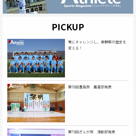
PICKUP
常にチャレンジし、長野県の歴史を
変える！
第78回豊高祭 書道部発表
第75回ぎんが祭 演劇部発表