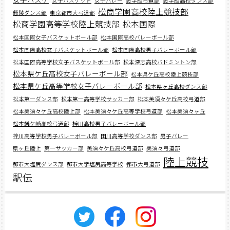
女子バスケット
女子バレー
志学館弓道部
志学館高校ダンス部
松商学園高校陸上競技部
懸陵ダンス部
東京都市大弓道部
松商学園高等学校陸上競技部
松本国際
松本国際女子バスケットボール部
松本国際高校バレーボール部
松本国際高校女子バスケットボール部
松本国際高校男子バレーボール部
松本国際高等学校女子バスケットボール部
松本深志高校バドミントン部
松本県ケ丘高校女子バレーボール部
松本県ケ丘高校陸上競技部
松本県ケ丘高等学校女子バレーボール部
松本県ヶ丘高校ダンス部
松本第一ダンス部
松本第一高等学校サッカー部
松本美須々ケ丘高校弓道部
松本美須々ケ丘高校陸上部
松本美須々ケ丘高等学校弓道部
松本美須々ヶ丘
松本蟻ケ崎高校弓道部
梓川高校男子バレーボール部
梓川高等学校男子バレーボール部
田川高等学校ダンス部
男子バレー
県ヶ丘陸上
第一サッカー部
美須々ケ丘高校弓道部
美須々弓道部
陸上競技
都市大塩尻ダンス部
都市大学塩尻高等学校
都市大弓道部
駅伝