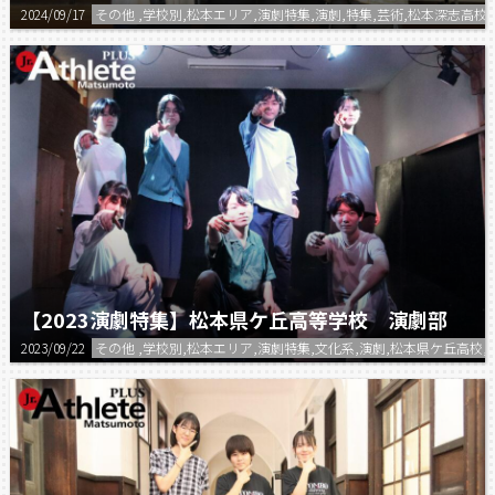
2024/09/17
その他 ,学校別,松本エリア,演劇特集,演劇,特集,芸術,松本深志高校
【2023演劇特集】松本県ケ丘高等学校 演劇部
2023/09/22
その他 ,学校別,松本エリア,演劇特集,文化系,演劇,松本県ケ丘高校,