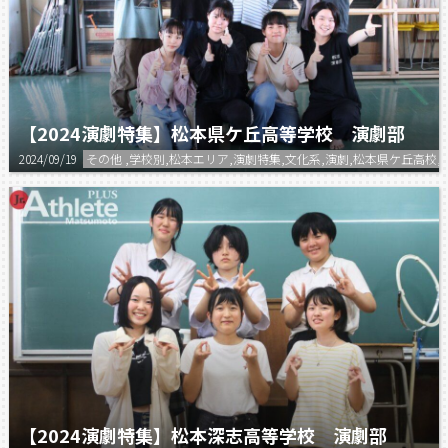
【2024演劇特集】松本県ケ丘高等学校 演劇部
2024/09/19
その他 ,学校別,松本エリア,演劇特集,文化系,演劇,松本県ケ丘高校,
【2024演劇特集】松本深志高等学校 演劇部