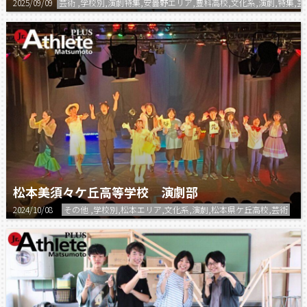
2025/09/09
芸術 ,学校別,演劇特集,安曇野エリア,豊科高校,文化系,演劇,特集,芸
松本美須々ケ丘高等学校 演劇部
2024/10/08
その他 ,学校別,松本エリア,文化系,演劇,松本県ケ丘高校,芸術