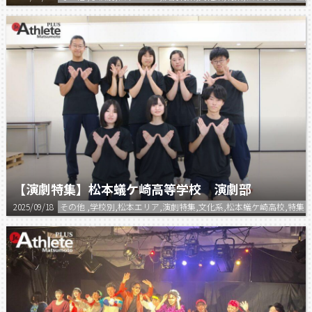
【演劇特集】松本蟻ケ崎高等学校 演劇部
2025/09/18
その他 ,学校別,松本エリア,演劇特集,文化系,松本蟻ケ崎高校,特集