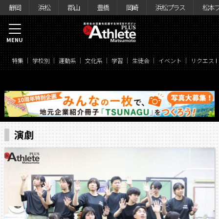
静岡
浜松
郡山
豊橋
岡崎
浜松プラス
松本
MENU
特集
学校別
運動系
文化系
学習
生徒会
イベント
リクエス
演劇