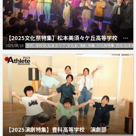
【2025文化祭特集】松本美須々ケ丘高等学校 第78回双蝶祭 演劇部
2025/09/10
芸術 ,学校別,松本エリア,文化系,演劇,特集,文化祭特集,芸術,松本
【2025演劇特集】豊科高等学校 演劇部