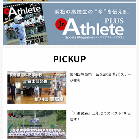
PICKUP
第74回豊高祭 音楽部(合唱部)ステー
ジ発表
『凡事徹底』11年ぶりのベスト4を目
指す！