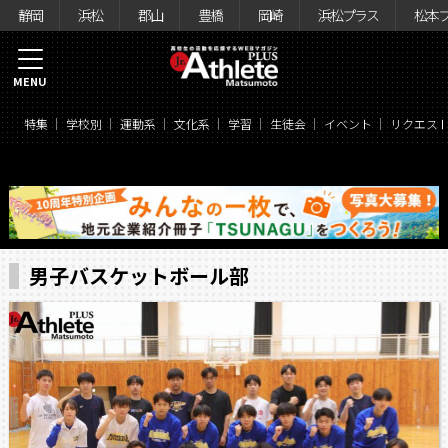
静岡
浜松
郡山
豊橋
岡崎
浜松プラス
松本
MENU
特集
学校別
運動系
文化系
学習
生徒会
イベント
リクエス
男子バスケットボール部