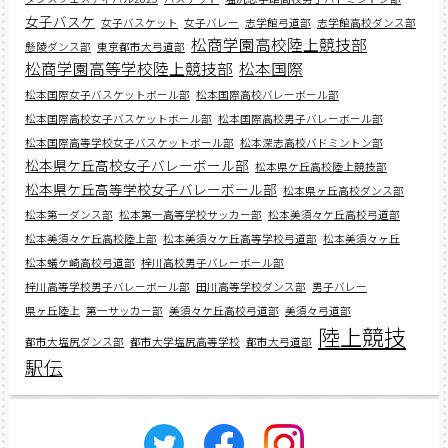
女子バスケ
女子バスケット
女子バレー
志学館弓道部
志学館高校ダンス部
松商学園高校陸上競技部
懸陵ダンス部
東京都市大弓道部
松商学園高等学校陸上競技部
松本国際
松本国際女子バスケットボール部
松本国際高校バレーボール部
松本国際高校女子バスケットボール部
松本国際高校男子バレーボール部
松本国際高等学校女子バスケットボール部
松本深志高校バドミントン部
松本県ケ丘高校女子バレーボール部
松本県ケ丘高校陸上競技部
松本県ケ丘高等学校女子バレーボール部
松本県ヶ丘高校ダンス部
松本第一ダンス部
松本第一高等学校サッカー部
松本美須々ケ丘高校弓道部
松本美須々ケ丘高校陸上部
松本美須々ケ丘高等学校弓道部
松本美須々ヶ丘
松本蟻ケ崎高校弓道部
梓川高校男子バレーボール部
梓川高等学校男子バレーボール部
田川高等学校ダンス部
男子バレー
県ヶ丘陸上
第一サッカー部
美須々ケ丘高校弓道部
美須々弓道部
陸上競技
都市大塩尻ダンス部
都市大学塩尻高等学校
都市大弓道部
駅伝