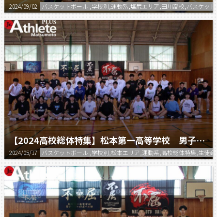
2024/09/02
バスケットボール ,学校別,運動系,塩尻エリア,田川高校,バスケッ
【2024高校総体特集】松本第一高等学校 男子バスケットボール部
2024/05/17
バスケットボール ,学校別,松本エリア,運動系,高校総体特集,生徒会