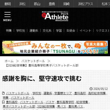
静岡
浜松
郡山
豊橋
岡崎
浜松プラス
松本
MENU
特集
学校別
運動系
文化系
学習
生徒会
イベント
リクエス
ホーム
バスケットボール
【2026総体特集】豊科高等学校男子バスケットボール部
感謝を胸に、堅守速攻で挑む
2026/05/12
バスケットボール
,
学校別
,
運動系
,
安曇野エリア
,
豊科高校
,
高校総体特集
,
特集
,
バスケットボール
豊科高校
,
バスケットボール
,
バスケ
,
豊科高等学校
,
総体特集
,
男子バスケットボール部
,
2026総体特集
,
男バス
,
豊科男バス
,