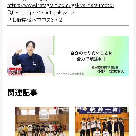
https://www.instagram.com/igakiya.matsumoto/
🔍HP：
https://tshirt.igakiya.jp/
📍長野県松本市中央3-7-2
関連記事