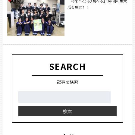
「将来へと飛び跳ねる」3年間の集大
成を展示！！
SEARCH
記事を検索
検
索:
検索