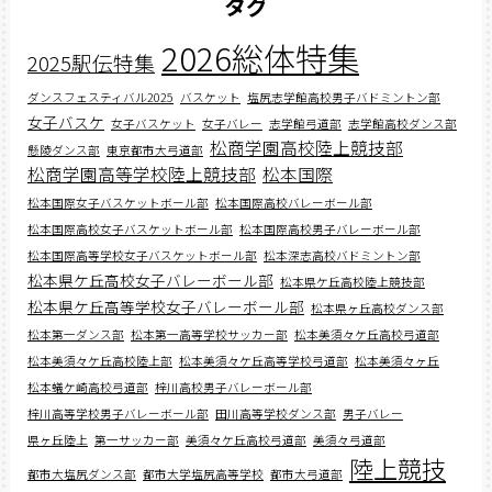
タグ
2026総体特集
2025駅伝特集
ダンスフェスティバル2025
バスケット
塩尻志学館高校男子バドミントン部
女子バスケ
女子バスケット
女子バレー
志学館弓道部
志学館高校ダンス部
松商学園高校陸上競技部
懸陵ダンス部
東京都市大弓道部
松商学園高等学校陸上競技部
松本国際
松本国際女子バスケットボール部
松本国際高校バレーボール部
松本国際高校女子バスケットボール部
松本国際高校男子バレーボール部
松本国際高等学校女子バスケットボール部
松本深志高校バドミントン部
松本県ケ丘高校女子バレーボール部
松本県ケ丘高校陸上競技部
松本県ケ丘高等学校女子バレーボール部
松本県ヶ丘高校ダンス部
松本第一ダンス部
松本第一高等学校サッカー部
松本美須々ケ丘高校弓道部
松本美須々ケ丘高校陸上部
松本美須々ケ丘高等学校弓道部
松本美須々ヶ丘
松本蟻ケ崎高校弓道部
梓川高校男子バレーボール部
梓川高等学校男子バレーボール部
田川高等学校ダンス部
男子バレー
県ヶ丘陸上
第一サッカー部
美須々ケ丘高校弓道部
美須々弓道部
陸上競技
都市大塩尻ダンス部
都市大学塩尻高等学校
都市大弓道部