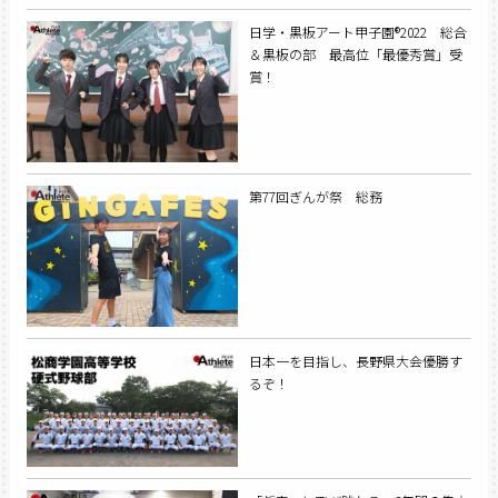
日学・黒板アート甲子園®2022 総合
＆黒板の部 最高位「最優秀賞」受
賞！
第77回ぎんが祭 総務
日本一を目指し、長野県大会優勝す
るぞ！