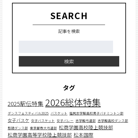
SEARCH
記事を検索
検
索:
検索
タグ
2026総体特集
2025駅伝特集
ダンスフェスティバル2025
バスケット
塩尻志学館高校男子バドミントン部
女子バスケ
女子バスケット
女子バレー
志学館弓道部
志学館高校ダンス部
松商学園高校陸上競技部
懸陵ダンス部
東京都市大弓道部
松商学園高等学校陸上競技部
松本国際