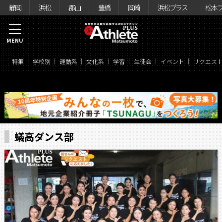
静岡
浜松
郡山
豊橋
岡崎
浜松プラス
松本
MENU
特集
学校別
運動系
文化系
学習
生徒会
イベント
リクエス
蟻高ダンス部