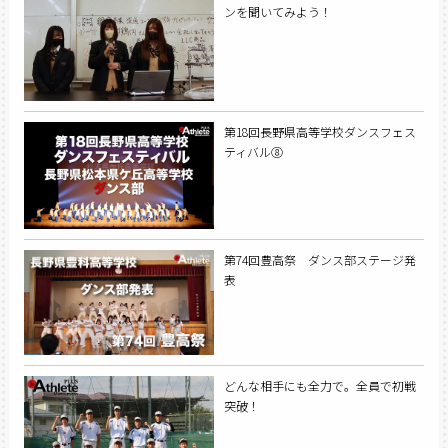
ンを聞いてみよう！
第18回長野県高等学校ダンスフェス
ティバル⑧
第74回豊高祭 ダンス部ステージ発
表
どんな相手にも全力で。全員で初戦
突破！