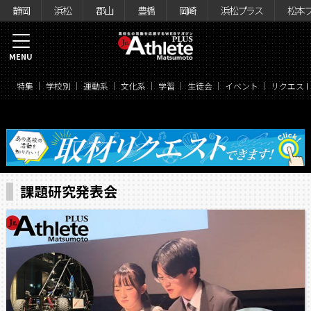
静岡
浜松
郡山
豊橋
岡崎
浜松プラス
松本
MENU
特集
学校別
運動系
文化系
学習
生徒会
イベント
リクエス
課題研究発表会