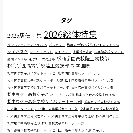
タグ
2026総体特集
2025駅伝特集
ダンスフェスティバル2025
バスケット
塩尻志学館高校男子バドミントン部
女子バスケ
女子バスケット
女子バレー
志学館弓道部
志学館高校ダンス部
松商学園高校陸上競技部
懸陵ダンス部
東京都市大弓道部
松商学園高等学校陸上競技部
松本国際
松本国際女子バスケットボール部
松本国際高校バレーボール部
松本国際高校女子バスケットボール部
松本国際高校男子バレーボール部
松本国際高等学校女子バスケットボール部
松本深志高校バドミントン部
松本県ケ丘高校女子バレーボール部
松本県ケ丘高校陸上競技部
松本県ケ丘高等学校女子バレーボール部
松本県ヶ丘高校ダンス部
松本第一ダンス部
松本第一高等学校サッカー部
松本美須々ケ丘高校弓道部
松本美須々ケ丘高校陸上部
松本美須々ケ丘高等学校弓道部
松本美須々ヶ丘
松本蟻ケ崎高校弓道部
梓川高校男子バレーボール部
梓川高等学校男子バレーボール部
田川高等学校ダンス部
男子バレー