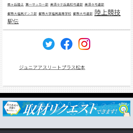
県ヶ丘陸上
第一サッカー部
美須々ケ丘高校弓道部
美須々弓道部
陸上競技
都市大塩尻ダンス部
都市大学塩尻高等学校
都市大弓道部
駅伝
ジュニアアスリートプラス松本
ジュニアス応援団一覧
取材依頼・リクエスト
TSUNAGU