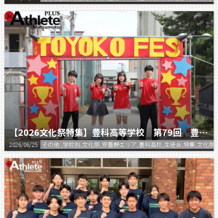
【2026文化祭特集】豊科高等学校 第79回 豊高祭
2026/06/25
その他 ,学校別,文化祭,安曇野エリア,豊科高校,生徒会,特集,文化祭