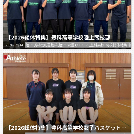
【2026総体特集】豊科高等学校陸上競技部
2026/05/14
陸上 ,学校別,運動系,陸上,安曇野エリア,豊科高校,高校総体特集,特
【2026総体特集】豊科高等学校女子バスケットボール部