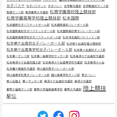
女子バスケ
女子バスケット
女子バレー
志学館弓道部
志学館高校ダンス部
松商学園高校陸上競技部
懸陵ダンス部
東京都市大弓道部
松商学園高等学校陸上競技部
松本国際
松本国際女子バスケットボール部
松本国際高校バレーボール部
松本国際高校女子バスケットボール部
松本国際高校男子バレーボール部
松本国際高等学校女子バスケットボール部
松本深志高校バドミントン部
松本県ケ丘高校女子バレーボール部
松本県ケ丘高校陸上競技部
松本県ケ丘高等学校女子バレーボール部
松本県ヶ丘高校ダンス部
松本第一ダンス部
松本第一高等学校サッカー部
松本美須々ケ丘高校弓道部
松本美須々ケ丘高校陸上部
松本美須々ケ丘高等学校弓道部
松本美須々ヶ丘
松本蟻ケ崎高校弓道部
梓川高校男子バレーボール部
梓川高等学校男子バレーボール部
田川高等学校ダンス部
男子バレー
県ヶ丘陸上
第一サッカー部
美須々ケ丘高校弓道部
美須々弓道部
陸上競技
都市大塩尻ダンス部
都市大学塩尻高等学校
都市大弓道部
駅伝