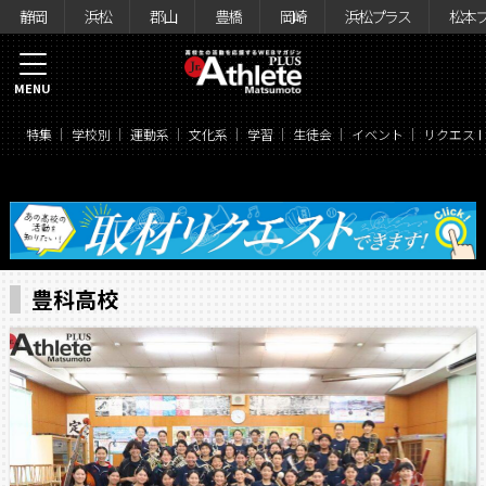
静岡
浜松
郡山
豊橋
岡崎
浜松プラス
松本
MENU
特集
学校別
運動系
文化系
学習
生徒会
イベント
リクエス
豊科高校