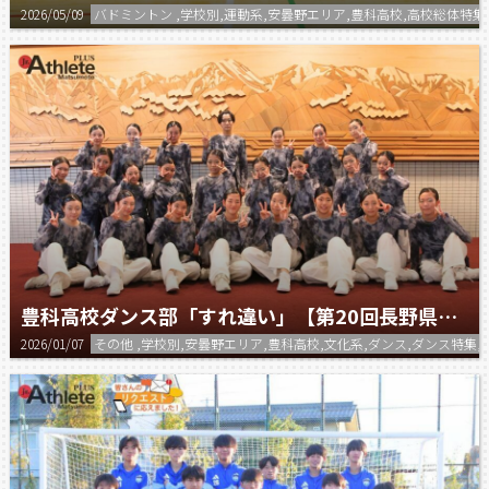
2026/05/09
バドミントン ,学校別,運動系,安曇野エリア,豊科高校,高校総体特集
豊科高校ダンス部「すれ違い」【第20回長野県高等学校ダンスフェスティバル】
2026/01/07
その他 ,学校別,安曇野エリア,豊科高校,文化系,ダンス,ダンス特集,