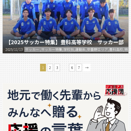
【2025サッカー特集】豊科高等学校 サッカー部
2025/11/13
サッカー ,サッカー特集,学校別,運動系,安曇野エリア,豊科高校
…
1
2
3
6
7
→