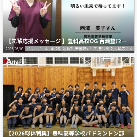
【先輩応援メッセージ 】豊科高校OG 百瀬整形外科スポーツクリニック 西澤さん
2026/05/09
バレーボール ,学校別,運動系,安曇野エリア,豊科高校,先輩応援メ
【2026総体特集】豊科高等学校バドミントン部