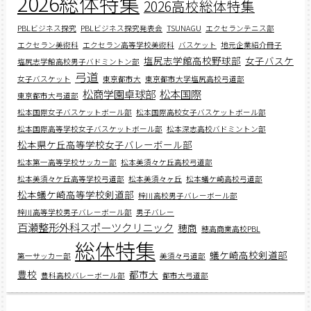
2026総体特集
2026高校総体特集
PBLビジネス探究
PBLビジネス探究発表会
TSUNAGU
エクセランテニス部
エクセラン美術科
エクセラン高等学校美術科
バスケット
地元企業紹介冊子
塩尻志学館高校野球部
女子バスケ
塩尻志学館高校男子バドミントン部
弓道
女子バスケット
東京都市大
東京都市大学塩尻高校弓道部
松商学園卓球部
松本国際
東京都市大弓道部
松本国際女子バスケットボール部
松本国際高校女子バスケットボール部
松本国際高等学校女子バスケットボール部
松本深志高校バドミントン部
松本県ケ丘高等学校女子バレーボール部
松本第一高等学校サッカー部
松本美須々ケ丘高校弓道部
松本美須々ケ丘高等学校弓道部
松本美須々ヶ丘
松本蟻ケ崎高校弓道部
松本蟻ケ崎高等学校剣道部
梓川高校男子バレーボール部
梓川高等学校男子バレーボール部
男子バレー
百瀬整形外科スポーツクリニック
穂商
穂高商業高校PBL
総体特集
蟻ケ崎高校剣道部
第一サッカー部
美須々弓道部
豊校
都市大
豊科高校バレーボール部
都市大弓道部