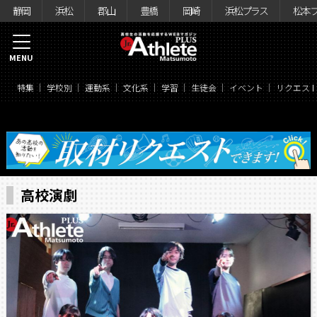
静岡
浜松
郡山
豊橋
岡崎
浜松プラス
松本
MENU
特集
学校別
運動系
文化系
学習
生徒会
イベント
リクエス
高校演劇