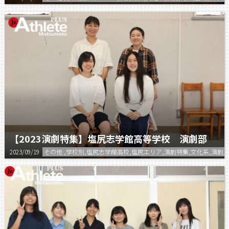
【2023演劇特集】塩尻志学館高等学校 演劇部
2023/09/19
その他 ,学校別,塩尻志学館高校,塩尻エリア,演劇特集,文化系,演劇,