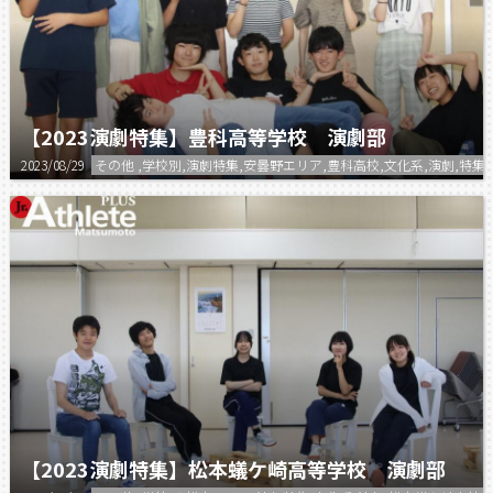
【2023演劇特集】豊科高等学校 演劇部
2023/08/29
その他 ,学校別,演劇特集,安曇野エリア,豊科高校,文化系,演劇,特集
【2023演劇特集】松本蟻ケ崎高等学校 演劇部