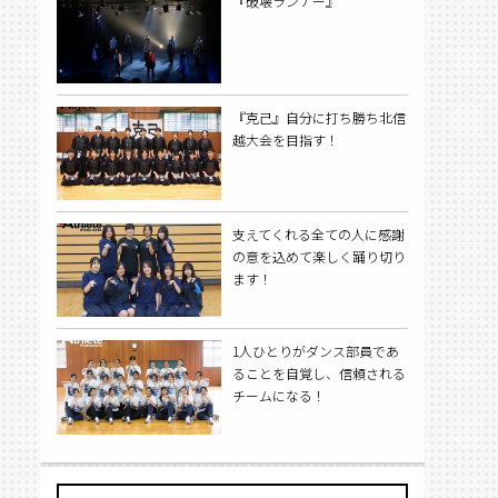
『破壊ランナー』
『克己』自分に打ち勝ち北信
越大会を目指す！
支えてくれる全ての人に感謝
の意を込めて楽しく踊り切り
ます！
1人ひとりがダンス部員であ
ることを自覚し、信頼される
チームになる！