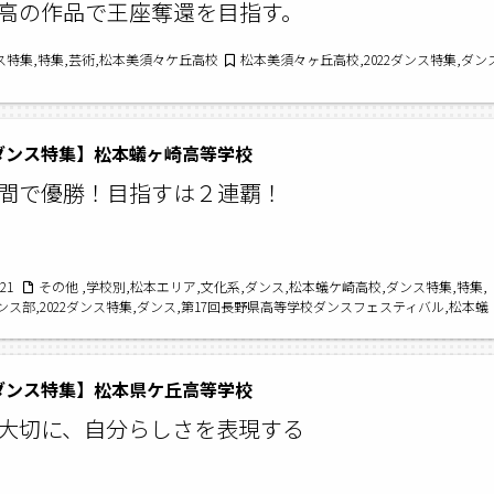
高の作品で王座奪還を目指す。
ンス特集,特集,芸術,松本美須々ケ丘高校
松本美須々ヶ丘高校,2022ダンス特集,ダ
2ダンス特集】松本蟻ヶ崎高等学校
間で優勝！目指すは２連覇！
/21
その他 ,学校別,松本エリア,文化系,ダンス,松本蟻ケ崎高校,ダンス特集,特集,
ンス部,2022ダンス特集,ダンス,第17回長野県高等学校ダンスフェスティバル,松本蟻
2ダンス特集】松本県ケ丘高等学校
大切に、自分らしさを表現する