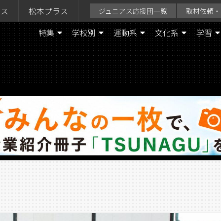
ラス
松本プラス
ジュニアス応援団一覧
取材依頼・
特集
学校別
運動系
文化系
学習