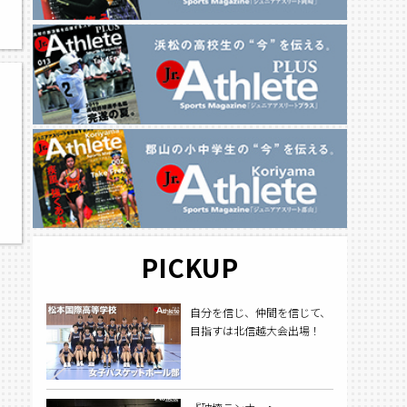
ト
PICKUP
自分を信じ、仲間を信じて、
目指すは北信越大会出場！