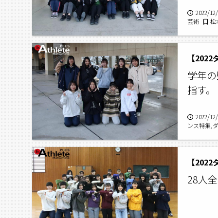
2022/12
芸術
松
ティバル
【202
学年の
指す。
2022/12
ンス特集,
【202
28人