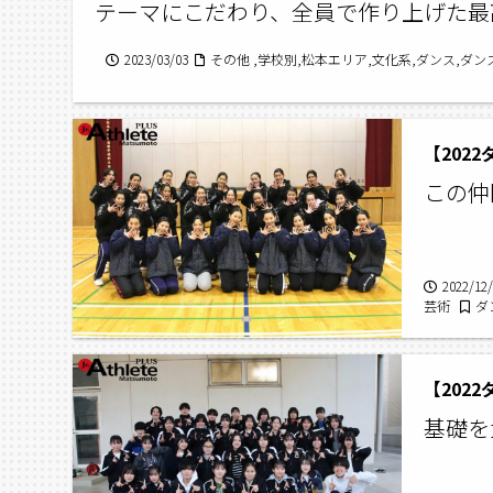
テーマにこだわり、全員で作り上げた最
2023/03/03
その他 ,学校別,松本エリア,文化系,ダンス,ダ
【202
この仲
2022/12
芸術
ダ
ヶ崎高校
【202
基礎を