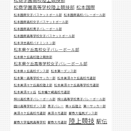
松商学園高等学校陸上競技部
松本国際
松本国際女子バスケットボール部
松本国際高校バレーボール部
松本国際高校女子バスケットボール部
松本国際高校男子バレーボール部
松本国際高等学校女子バスケットボール部
松本深志高校バドミントン部
松本県ケ丘高校女子バレーボール部
松本県ケ丘高校陸上競技部
松本県ケ丘高等学校女子バレーボール部
松本県ヶ丘高校ダンス部
松本第一ダンス部
松本第一高等学校サッカー部
松本美須々ケ丘高校弓道部
松本美須々ケ丘高校陸上部
松本美須々ケ丘高等学校弓道部
松本美須々ヶ丘
松本蟻ケ崎高校弓道部
梓川高校男子バレーボール部
梓川高等学校男子バレーボール部
田川高等学校ダンス部
男子バレー
県ヶ丘陸上
第一サッカー部
美須々ケ丘高校弓道部
美須々弓道部
都市大塩尻ダンス部
陸上競技
駅伝
都市大学塩尻高等学校
都市大弓道部