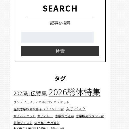
SEARCH
記事を検索
検
索:
検索
タグ
2026総体特集
2025駅伝特集
ダンスフェスティバル2025
バスケット
女子バスケ
塩尻志学館高校男子バドミントン部
女子バスケット
女子バレー
志学館弓道部
志学館高校ダンス部
懸陵ダンス部
東京都市大弓道部
松商学園高校陸上競技部