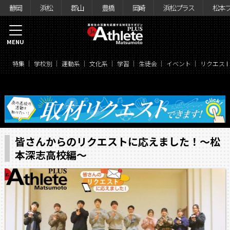
静岡
浜松
郡山
豊橋
岡崎
浜松プラス
松本
MENU
特集
学校別
運動系
文化系
学習
生徒会
イベント
リクエス
皆さんからのリクエストに応えました！〜松
本深志高校編〜