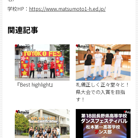
学校HP：
https://www.matsumoto1-h.ed.jp/
関連記事
『Best highlight』
礼儀正しく正々堂々と！
県大会での入賞を目指
す！