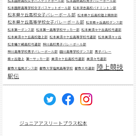
松本国際高校女子バスケットボール部
松本国際高校男子バレーボール部
松本国際高等学校女子バスケットボール部
松本深志高校バドミントン部
松本県ケ丘高校女子バレーボール部
松本県ケ丘高校陸上競技部
松本県ケ丘高等学校女子バレーボール部
松本県ヶ丘高校ダンス部
松本第一ダンス部
松本第一高等学校サッカー部
松本美須々ケ丘高校弓道部
松本美須々ケ丘高校陸上部
松本美須々ケ丘高等学校弓道部
松本美須々ヶ丘
松本蟻ケ崎高校弓道部
梓川高校男子バレーボール部
梓川高等学校男子バレーボール部
田川高等学校ダンス部
男子バレー
県ヶ丘陸上
第一サッカー部
美須々ケ丘高校弓道部
美須々弓道部
陸上競技
都市大塩尻ダンス部
都市大学塩尻高等学校
都市大弓道部
駅伝
ジュニアアスリートプラス松本