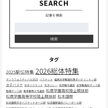
SEARCH
記事を検索
検
索:
検索
タグ
2026総体特集
2025駅伝特集
ダンスフェスティバル2025
バスケット
塩尻志学館高校男子バドミントン部
女子バスケ
女子バスケット
女子バレー
志学館弓道部
志学館高校ダンス部
松商学園高校陸上競技部
懸陵ダンス部
東京都市大弓道部
松商学園高等学校陸上競技部
松本国際
松本国際女子バスケットボール部
松本国際高校バレーボール部