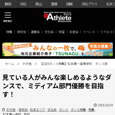
静岡
浜松
郡山
豊橋
岡崎
浜松プラス
松本
MENU
特集
学校別
運動系
文化系
学習
生徒会
イベント
リクエス
ホーム
その他
【2025ダンス特集】松本第一高等学校 ダンス部
見ている人がみんな楽しめるようなダ
ンスで、ミディアム部門優勝を目指
す！
2025/10/24
その他
,
学校別
,
松本エリア
,
文化系
,
ダンス
,
ダンス特集
,
特集
,
松本第一高校
,
芸術