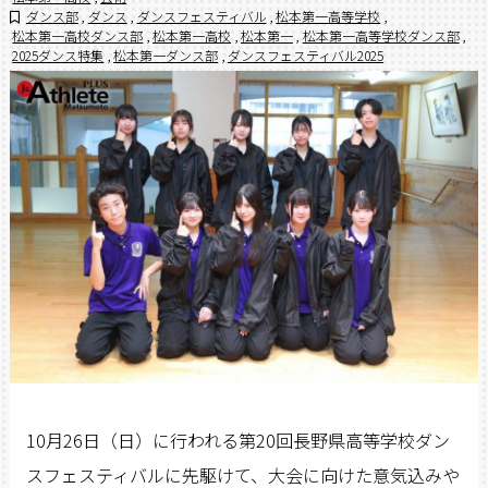
ダンス部
,
ダンス
,
ダンスフェスティバル
,
松本第一高等学校
,
松本第一高校ダンス部
,
松本第一高校
,
松本第一
,
松本第一高等学校ダンス部
,
2025ダンス特集
,
松本第一ダンス部
,
ダンスフェスティバル2025
10
月
26
日（日）に行われる
第
20
回長野県高等学校ダン
スフェスティバルに先駆けて
、
大会に向けた意気込みや