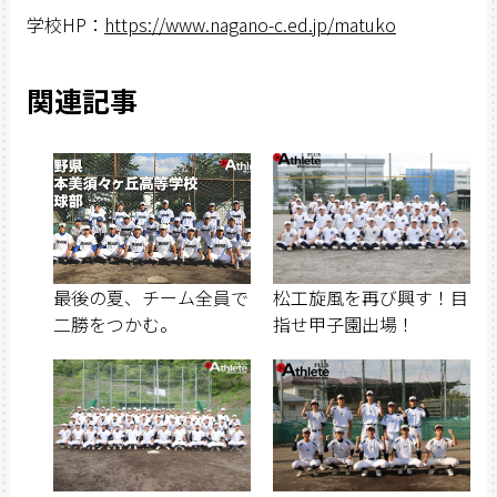
学校HP：
https://www.nagano-c.ed.jp/matuko
関連記事
最後の夏、チーム全員で
松工旋風を再び興す！目
二勝をつかむ。
指せ甲子園出場！