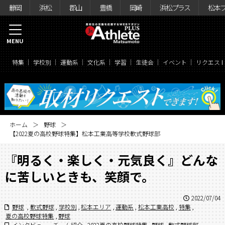
静岡
浜松
郡山
豊橋
岡崎
浜松プラス
松本
MENU
特集
学校別
運動系
文化系
学習
生徒会
イベント
リクエス
ホーム
野球
【2022夏の高校野球特集】松本工業高等学校軟式野球部
『明るく・楽しく・元気良く』どんな
に苦しいときも、笑顔で。
2022/07/04
野球
,
軟式野球
,
学校別
,
松本エリア
,
運動系
,
松本工業高校
,
特集
,
夏の高校野球特集
,
野球
インタビュー
,
チーム紹介
,
2022夏の高校野球特集
,
野球
,
軟式野球部
,