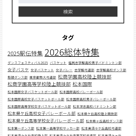
索:
検索
タグ
2026総体特集
2025駅伝特集
ダンスフェスティバル2025
バスケット
塩尻志学館高校男子バドミントン部
女子バスケ
女子バスケット
女子バレー
志学館弓道部
志学館高校ダンス部
松商学園高校陸上競技部
懸陵ダンス部
東京都市大弓道部
松商学園高等学校陸上競技部
松本国際
松本国際女子バスケットボール部
松本国際高校バレーボール部
松本国際高校女子バスケットボール部
松本国際高校男子バレーボール部
松本国際高等学校女子バスケットボール部
松本深志高校バドミントン部
松本県ケ丘高校女子バレーボール部
松本県ケ丘高校陸上競技部
松本県ケ丘高等学校女子バレーボール部
松本県ヶ丘高校ダンス部
松本第一ダンス部
松本第一高等学校サッカー部
松本美須々ケ丘高校弓道部
松本美須々ケ丘高校陸上部
松本美須々ケ丘高等学校弓道部
松本美須々ヶ丘