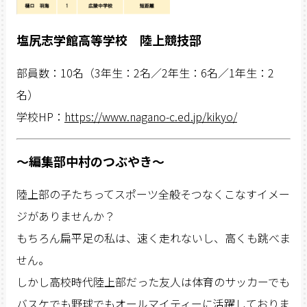
塩尻志学館高等学校 陸上競技部
部員数：10名（3年生：2名／2年生：6名／1年生：2
名）
学校HP：
https://www.nagano-c.ed.jp/kikyo/
〜編集部中村のつぶやき〜
陸上部の子たちってスポーツ全般そつなくこなすイメー
ジがありませんか？
もちろん扁平足の私は、速く走れないし、高くも跳べま
せん。
しかし高校時代陸上部だった友人は体育のサッカーでも
バスケでも野球でもオールマイティーに活躍しておりま