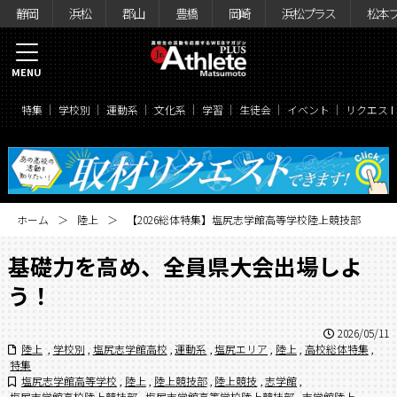
静岡
浜松
郡山
豊橋
岡崎
浜松プラス
松本
MENU
特集
学校別
運動系
文化系
学習
生徒会
イベント
リクエス
ホーム
陸上
【2026総体特集】塩尻志学館高等学校陸上競技部
基礎力を高め、全員県大会出場しよ
う！
2026/05/11
陸上
,
学校別
,
塩尻志学館高校
,
運動系
,
塩尻エリア
,
陸上
,
高校総体特集
,
特集
塩尻志学館高等学校
,
陸上
,
陸上競技部
,
陸上競技
,
志学館
,
塩尻志学館高校陸上競技部
,
塩尻志学館高等学校陸上競技部
,
志学館陸上
,