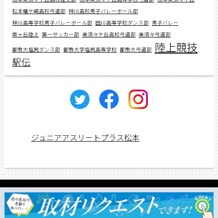
松本蟻ケ崎高校弓道部
梓川高校男子バレーボール部
梓川高等学校男子バレーボール部
田川高等学校ダンス部
男子バレー
県ヶ丘陸上
第一サッカー部
美須々ケ丘高校弓道部
美須々弓道部
陸上競技
都市大塩尻ダンス部
都市大学塩尻高等学校
都市大弓道部
駅伝
ジュニアアスリートプラス松本