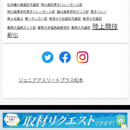
松本蟻ケ崎高校弓道部
梓川高校男子バレーボール部
梓川高等学校男子バレーボール部
田川高等学校ダンス部
男子バレー
県ヶ丘陸上
第一サッカー部
美須々ケ丘高校弓道部
美須々弓道部
陸上競技
都市大塩尻ダンス部
都市大学塩尻高等学校
都市大弓道部
駅伝
ジュニアアスリートプラス松本