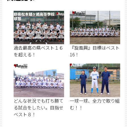
過去最高の県ベスト１６
『旋風興』目標はベスト
を超える！
16！
どんな状況でも打ち勝て
一球一球、全力で取り組
る試合をしたい。目指せ
む！！
ベスト８！