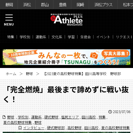
静岡
浜松
郡山
豊橋
岡崎
浜松プラス
松本
MENU
特集
学校別
運動系
文化系
学習
生徒会
イベント
リクエス
ホーム
野球
【2023夏の高校野球特集】田川高等学校 野球部
「完全燃焼」最後まで諦めずに戦い抜
く！
2023/07/06
野球
,
学校別
,
運動系
,
硬式野球
,
塩尻エリア
,
田川高校
,
特集
,
夏の高校野球特集
,
野球
インタビュー
,
硬式野球部
,
高校野球
,
田川高校
,
夏の高校野球特集