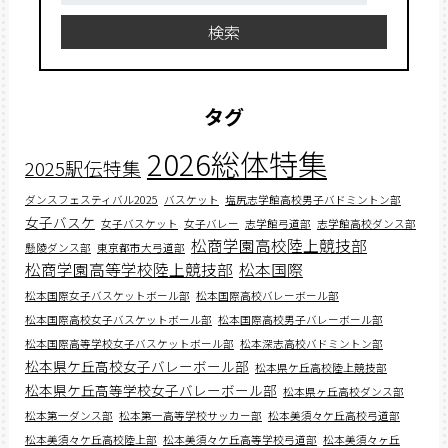
検索
タグ
2026総体特集
2025駅伝特集
ダンスフェスティバル2025
バスケット
塩尻志学館高校男子バドミントン部
女子バスケ
女子バスケット
女子バレー
志学館弓道部
志学館高校ダンス部
松商学園高校陸上競技部
懸陵ダンス部
東京都市大弓道部
松商学園高等学校陸上競技部
松本国際
松本国際女子バスケットボール部
松本国際高校バレーボール部
松本国際高校女子バスケットボール部
松本国際高校男子バレーボール部
松本国際高等学校女子バスケットボール部
松本深志高校バドミントン部
松本県ケ丘高校女子バレーボール部
松本県ケ丘高校陸上競技部
松本県ケ丘高等学校女子バレーボール部
松本県ヶ丘高校ダンス部
松本第一ダンス部
松本第一高等学校サッカー部
松本美須々ケ丘高校弓道部
松本美須々ケ丘高校陸上部
松本美須々ケ丘高等学校弓道部
松本美須々ヶ丘