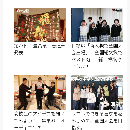
第77回 豊高祭 書道部
目標は「新人戦で全国大
発表
会出場」「全国総文祭で
ベスト8」 一緒に将棋や
ろうよ！
高校生のアイデアを聞い
リアルでできる喜びを噛
てみよう！ 集まれ、オ
みしめて。全国大会を目
ーディエンス！
指す。