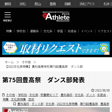
静岡
浜松
郡山
豊橋
岡崎
浜松プラス
松本
MENU
特集
学校別
運動系
文化系
学習
生徒会
イベント
リクエス
ホーム
その他
【2022文化祭特集】豊科高等学校第75回豊高祭 ダンス部
第75回豊高祭 ダンス部発表
2022/08/09
その他
,
学校別
,
文化祭
,
安曇野エリア
,
豊科高校
,
文化系
,
ダンス
,
生徒会
,
特集
,
文化祭特集
,
芸術
豊科高校
,
ダンス部
,
文化祭
,
2022文化祭特集
,
第75回豊高祭
,
豊高祭