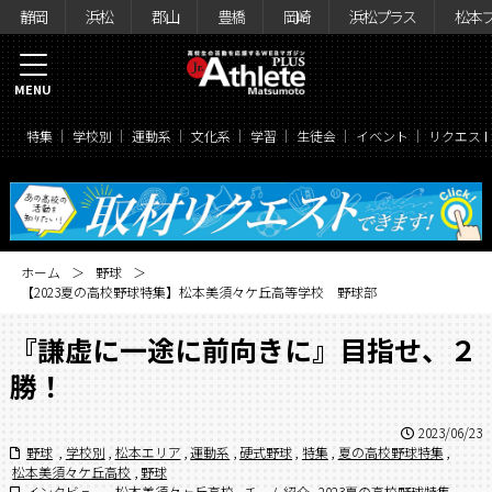
静岡
浜松
郡山
豊橋
岡崎
浜松プラス
松本
MENU
特集
学校別
運動系
文化系
学習
生徒会
イベント
リクエス
ホーム
野球
【2023夏の高校野球特集】松本美須々ケ丘高等学校 野球部
『謙虚に一途に前向きに』目指せ、２
勝！
2023/06/23
野球
,
学校別
,
松本エリア
,
運動系
,
硬式野球
,
特集
,
夏の高校野球特集
,
松本美須々ケ丘高校
,
野球
インタビュー
,
松本美須々ヶ丘高校
,
チーム紹介
,
2023夏の高校野球特集
,