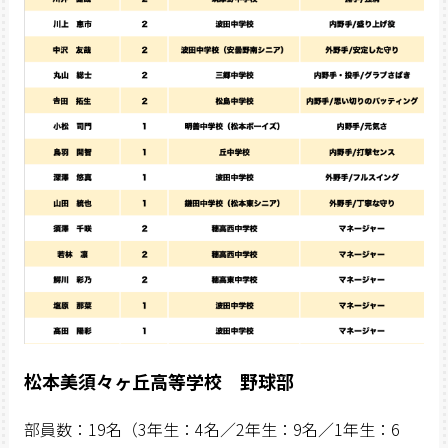
松本美須々ヶ丘高等学校 野球部
部員数：19名（3年生：4名／2年生：9名／1年生：6