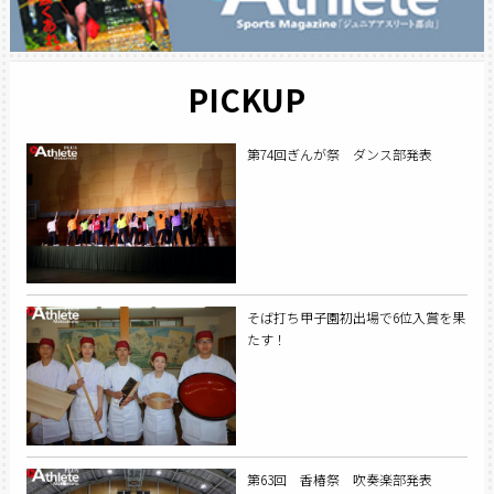
PICKUP
第74回ぎんが祭 ダンス部発表
そば打ち甲子園初出場で6位入賞を果
たす！
第63回 香椿祭 吹奏楽部発表