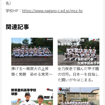
名）
学校HP：
https://www.nagano-c.ed.jp/msz-hs
関連記事
捧げる～無限大の上昇
全力疾走で掴んだ甲子園
築く常勝 染める常笑～
の切符。日本一を目指し
た闘いが今はじまる。