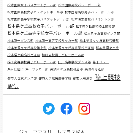
松本国際女子バスケットボール部
松本国際高校バレーボール部
松本国際高校女子バスケットボール部
松本国際高校男子バレーボール部
松本国際高等学校女子バスケットボール部
松本深志高校バドミントン部
松本県ケ丘高校女子バレーボール部
松本県ケ丘高校陸上競技部
松本県ケ丘高等学校女子バレーボール部
松本県ヶ丘高校ダンス部
松本第一ダンス部
松本第一高等学校サッカー部
松本美須々ケ丘高校弓道部
松本美須々ケ丘高校陸上部
松本美須々ケ丘高等学校弓道部
松本美須々ヶ丘
松本蟻ケ崎高校弓道部
梓川高校男子バレーボール部
梓川高等学校男子バレーボール部
田川高等学校ダンス部
男子バレー
県ヶ丘陸上
第一サッカー部
美須々ケ丘高校弓道部
美須々弓道部
陸上競技
都市大塩尻ダンス部
都市大学塩尻高等学校
都市大弓道部
駅伝
ジュニアアスリートプラス松本