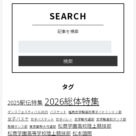
SEARCH
記事を検索
検
索:
検索
タグ
2026総体特集
2025駅伝特集
ダンスフェスティバル2025
バスケット
塩尻志学館高校男子バドミントン部
女子バスケ
女子バスケット
女子バレー
志学館弓道部
志学館高校ダンス部
松商学園高校陸上競技部
懸陵ダンス部
東京都市大弓道部
松商学園高等学校陸上競技部
松本国際