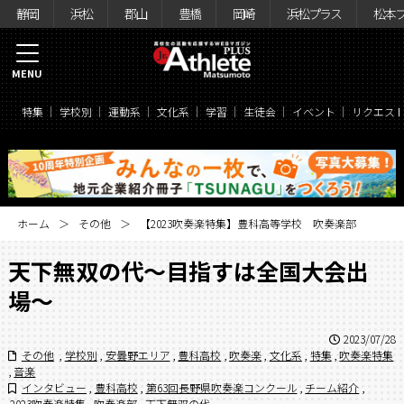
静岡
浜松
郡山
豊橋
岡崎
浜松プラス
松本
MENU
特集
学校別
運動系
文化系
学習
生徒会
イベント
リクエス
ホーム
その他
【2023吹奏楽特集】豊科高等学校 吹奏楽部
天下無双の代〜目指すは全国大会出
場〜
2023/07/28
その他
,
学校別
,
安曇野エリア
,
豊科高校
,
吹奏楽
,
文化系
,
特集
,
吹奏楽特集
,
音楽
インタビュー
,
豊科高校
,
第63回長野県吹奏楽コンクール
,
チーム紹介
,
2023吹奏楽特集
,
吹奏楽部
,
天下無双の代