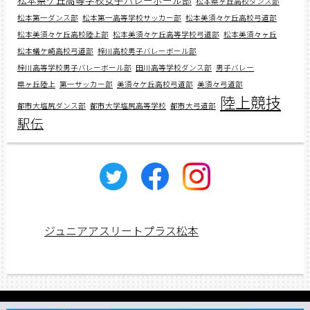
松本県ケ丘高等学校女子バレーボール部
松本県ヶ丘高校ダンス部
松本第一ダンス部
松本第一高等学校サッカー部
松本美須々ケ丘高校弓道部
松本美須々ケ丘高校陸上部
松本美須々ケ丘高等学校弓道部
松本美須々ヶ丘
松本蟻ケ崎高校弓道部
梓川高校男子バレーボール部
梓川高等学校男子バレーボール部
田川高等学校ダンス部
男子バレー
県ヶ丘陸上
第一サッカー部
美須々ケ丘高校弓道部
美須々弓道部
陸上競技
都市大塩尻ダンス部
都市大学塩尻高等学校
都市大弓道部
駅伝
ジュニアアスリートプラス松本