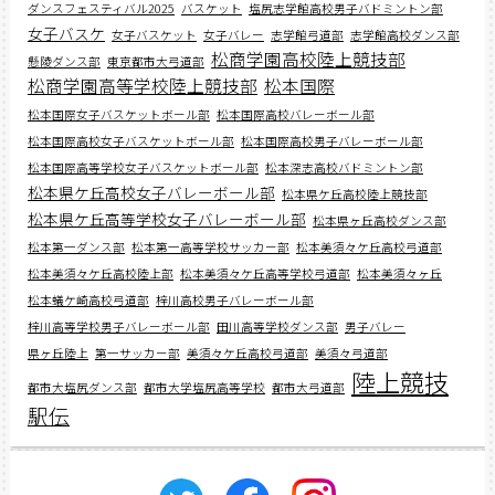
ダンスフェスティバル2025
バスケット
塩尻志学館高校男子バドミントン部
女子バスケ
女子バスケット
女子バレー
志学館弓道部
志学館高校ダンス部
松商学園高校陸上競技部
懸陵ダンス部
東京都市大弓道部
松商学園高等学校陸上競技部
松本国際
松本国際女子バスケットボール部
松本国際高校バレーボール部
松本国際高校女子バスケットボール部
松本国際高校男子バレーボール部
松本国際高等学校女子バスケットボール部
松本深志高校バドミントン部
松本県ケ丘高校女子バレーボール部
松本県ケ丘高校陸上競技部
松本県ケ丘高等学校女子バレーボール部
松本県ヶ丘高校ダンス部
松本第一ダンス部
松本第一高等学校サッカー部
松本美須々ケ丘高校弓道部
松本美須々ケ丘高校陸上部
松本美須々ケ丘高等学校弓道部
松本美須々ヶ丘
松本蟻ケ崎高校弓道部
梓川高校男子バレーボール部
梓川高等学校男子バレーボール部
田川高等学校ダンス部
男子バレー
県ヶ丘陸上
第一サッカー部
美須々ケ丘高校弓道部
美須々弓道部
陸上競技
都市大塩尻ダンス部
都市大学塩尻高等学校
都市大弓道部
駅伝