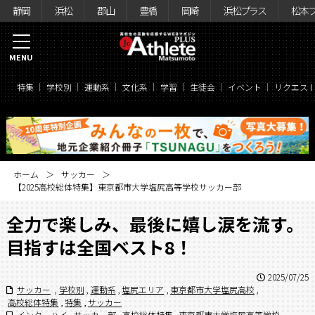
静岡
浜松
郡山
豊橋
岡崎
浜松プラス
松本
MENU
特集
学校別
運動系
文化系
学習
生徒会
イベント
リクエス
ホーム
サッカー
【2025高校総体特集】東京都市大学塩尻高等学校サッカー部
全力で楽しみ、最後に嬉し涙を流す。
目指すは全国ベスト8！
2025/07/25
サッカー
,
学校別
,
運動系
,
塩尻エリア
,
東京都市大学塩尻高校
,
高校総体特集
,
特集
,
サッカー
インターハイ
,
サッカー部
,
高校総体特集
,
東京都市大学塩尻高等学校
,