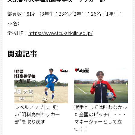
部員数：81名（3年生：23名／2年生：26名／1年生：
32名）
学校HP：
https://www.tcu-shiojiri.ed.jp/
関連記事
レベルアップし、強
選手としては叶わなかっ
い“明科高校サッカー
た全国のピッチに・・・
部”を取り戻す
マネージャーとして立
つ！！