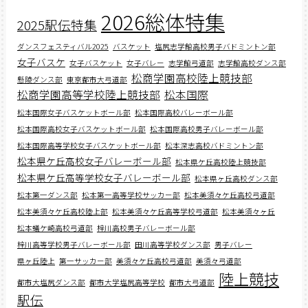
2026総体特集
2025駅伝特集
ダンスフェスティバル2025
バスケット
塩尻志学館高校男子バドミントン部
女子バスケ
女子バスケット
女子バレー
志学館弓道部
志学館高校ダンス部
松商学園高校陸上競技部
懸陵ダンス部
東京都市大弓道部
松商学園高等学校陸上競技部
松本国際
松本国際女子バスケットボール部
松本国際高校バレーボール部
松本国際高校女子バスケットボール部
松本国際高校男子バレーボール部
松本国際高等学校女子バスケットボール部
松本深志高校バドミントン部
松本県ケ丘高校女子バレーボール部
松本県ケ丘高校陸上競技部
松本県ケ丘高等学校女子バレーボール部
松本県ヶ丘高校ダンス部
松本第一ダンス部
松本第一高等学校サッカー部
松本美須々ケ丘高校弓道部
松本美須々ケ丘高校陸上部
松本美須々ケ丘高等学校弓道部
松本美須々ヶ丘
松本蟻ケ崎高校弓道部
梓川高校男子バレーボール部
梓川高等学校男子バレーボール部
田川高等学校ダンス部
男子バレー
県ヶ丘陸上
第一サッカー部
美須々ケ丘高校弓道部
美須々弓道部
陸上競技
都市大塩尻ダンス部
都市大学塩尻高等学校
都市大弓道部
駅伝