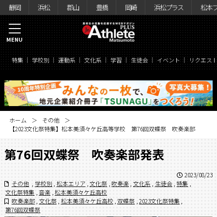
静岡
浜松
郡山
豊橋
岡崎
浜松プラス
松本
MENU
特集
学校別
運動系
文化系
学習
生徒会
イベント
リクエス
ホーム
その他
【2023文化祭特集】松本美須々ケ丘高等学校 第76回双蝶祭 吹奏楽部
第76回双蝶祭 吹奏楽部発表
2023/08/23
その他
,
学校別
,
松本エリア
,
文化祭
,
吹奏楽
,
文化系
,
生徒会
,
特集
,
文化祭特集
,
音楽
,
松本美須々ケ丘高校
吹奏楽部
,
文化祭
,
松本美須々ケ丘高校
,
双蝶祭
,
2023文化祭特集
,
第76回双蝶祭