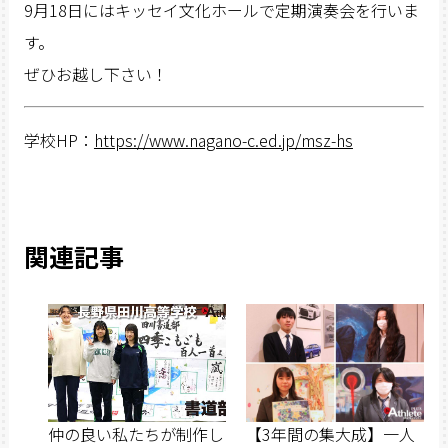
9月18日にはキッセイ文化ホールで定期演奏会を行いま
す。
ぜひお越し下さい！
学校HP：
https://www.nagano-c.ed.jp/msz-hs
関連記事
仲の良い私たちが制作し
【3年間の集大成】一人