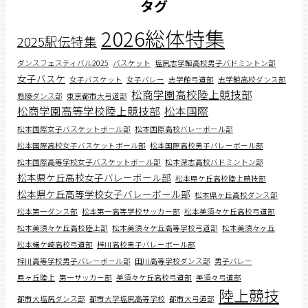
タグ
2026総体特集
2025駅伝特集
ダンスフェスティバル2025
バスケット
塩尻志学館高校男子バドミントン部
女子バスケ
女子バスケット
女子バレー
志学館弓道部
志学館高校ダンス部
松商学園高校陸上競技部
懸陵ダンス部
東京都市大弓道部
松商学園高等学校陸上競技部
松本国際
松本国際女子バスケットボール部
松本国際高校バレーボール部
松本国際高校女子バスケットボール部
松本国際高校男子バレーボール部
松本国際高等学校女子バスケットボール部
松本深志高校バドミントン部
松本県ケ丘高校女子バレーボール部
松本県ケ丘高校陸上競技部
松本県ケ丘高等学校女子バレーボール部
松本県ヶ丘高校ダンス部
松本第一ダンス部
松本第一高等学校サッカー部
松本美須々ケ丘高校弓道部
松本美須々ケ丘高校陸上部
松本美須々ケ丘高等学校弓道部
松本美須々ヶ丘
松本蟻ケ崎高校弓道部
梓川高校男子バレーボール部
梓川高等学校男子バレーボール部
田川高等学校ダンス部
男子バレー
県ヶ丘陸上
第一サッカー部
美須々ケ丘高校弓道部
美須々弓道部
陸上競技
都市大塩尻ダンス部
都市大学塩尻高等学校
都市大弓道部