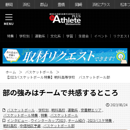
静岡
浜松
郡山
豊橋
岡崎
浜松プラス
松本
MENU
特集
学校別
運動系
文化系
学習
生徒会
イベント
リクエス
ホーム
バスケットボール
【2023バスケットボール特集】明科高等学校 バスケットボール部
部の強みはチームで共感するところ
2023/08/24
バスケットボール
,
学校別
,
明科高校
,
運動系
,
安曇野エリア
,
バスケットボール特集
,
特集
,
バスケットボール
インタビュー
,
ウインターカップ2023
,
チーム紹介
,
2023バスケ特集
,
明科高校
,
中信地区予選
,
バスケットボール部