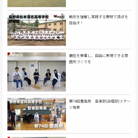
戦術を理解し実践する野球で頂点を
目指す！
個性を尊重し、自由に表現できる雰
囲気づくりを
第74回豊高祭 音楽部(合唱部)ステー
ジ発表