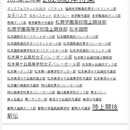
ダンスフェスティバル2025
バスケット
塩尻志学館高校男子バドミントン部
女子バスケ
女子バスケット
女子バレー
志学館弓道部
志学館高校ダンス部
松商学園高校陸上競技部
懸陵ダンス部
東京都市大弓道部
松商学園高等学校陸上競技部
松本国際
松本国際女子バスケットボール部
松本国際高校バレーボール部
松本国際高校女子バスケットボール部
松本国際高校男子バレーボール部
松本国際高等学校女子バスケットボール部
松本深志高校バドミントン部
松本県ケ丘高校女子バレーボール部
松本県ケ丘高校陸上競技部
松本県ケ丘高等学校女子バレーボール部
松本県ヶ丘高校ダンス部
松本第一ダンス部
松本第一高等学校サッカー部
松本美須々ケ丘高校弓道部
松本美須々ケ丘高校陸上部
松本美須々ケ丘高等学校弓道部
松本美須々ヶ丘
松本蟻ケ崎高校弓道部
梓川高校男子バレーボール部
梓川高等学校男子バレーボール部
田川高等学校ダンス部
男子バレー
県ヶ丘陸上
第一サッカー部
美須々ケ丘高校弓道部
美須々弓道部
陸上競技
都市大塩尻ダンス部
都市大学塩尻高等学校
都市大弓道部
駅伝