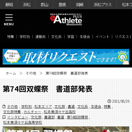
静岡
浜松
郡山
豊橋
岡崎
浜松プラス
松本
MENU
特集
学校別
運動系
文化系
学習
生徒会
イベント
リクエス
ホーム
その他
第74回双蝶祭 書道部発表
第74回双蝶祭 書道部発表
2021/08/20
その他
,
学校別
,
松本エリア
,
文化祭
,
書道
,
文化系
,
生徒会
,
特集
,
文化祭特集
,
カルチャー
,
松本美須々ケ丘高校
インタビュー
,
文化祭
,
書道部
,
書道
,
第74回双蝶祭
,
松本美須々ケ丘高等学校