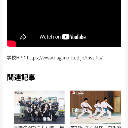
学校HP：
https://www.nagano-c.ed.jp/msz-hs/
関連記事
縣陵演劇部らしい唯一無
第76回ぎんが祭 空手道